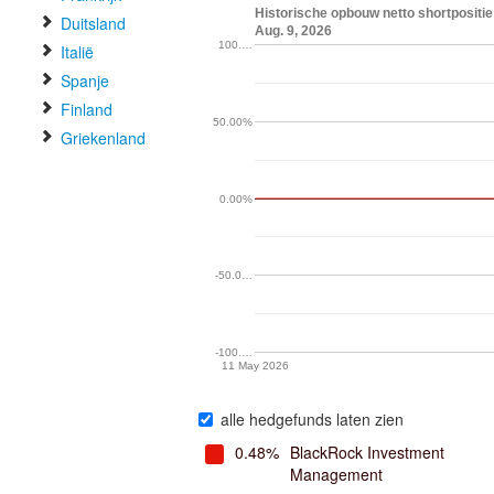
Historische opbouw netto shortpositie
Duitsland
Aug. 9, 2026
100.…
Italië
Spanje
Finland
50.00%
Griekenland
0.00%
-50.0…
-100.…
11 May 2026
alle hedgefunds laten zien
0.48%
BlackRock Investment
Management