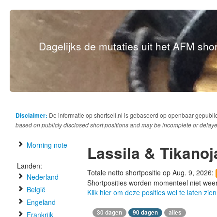
Dagelijks de mutaties uit het AFM short
Disclaimer:
De informatie op shortsell.nl is gebaseerd op openbaar gepubli
based on publicly disclosed short positions and may be incomplete or delaye
Morning note
Lassila & Tikanoj
Landen:
Totale netto shortpositie op Aug. 9, 2026:
Nederland
Shortposities worden momenteel niet wee
België
Klik hier om deze posities wel te laten zien
Engeland
30 dagen
90 dagen
alles
Frankrijk