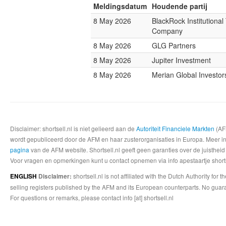
Meldingsdatum
Houdende partij
8 May 2026
BlackRock Institutional
Company
8 May 2026
GLG Partners
8 May 2026
Jupiter Investment
8 May 2026
Merian Global Investor
Disclaimer: shortsell.nl is niet gelieerd aan de
Autoriteit Financiele Markten
(AFM
wordt gepubliceerd door de AFM en haar zusterorganisaties in Europa. Meer info
pagina
van de AFM website. Shortsell.nl geeft geen garanties over de juistheid
Voor vragen en opmerkingen kunt u contact opnemen via info apestaartje shorts
shortsell.nl is not affiliated with the Dutch Authority fo
ENGLISH
Disclaimer:
selling registers published by the AFM and its European counterparts. No guara
For questions or remarks, please contact info [at] shortsell.nl