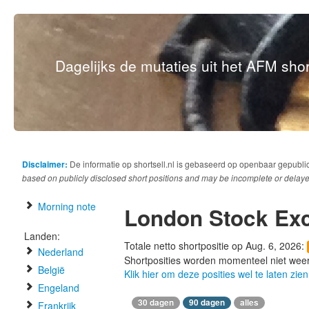
Dagelijks de mutaties uit het AFM short
Disclaimer:
De informatie op shortsell.nl is gebaseerd op openbaar gepubli
based on publicly disclosed short positions and may be incomplete or delaye
Morning note
London Stock Ex
Landen:
Totale netto shortpositie op Aug. 6, 2026:
Nederland
Shortposities worden momenteel niet wee
België
Klik hier om deze posities wel te laten zien
Engeland
30 dagen
90 dagen
alles
Frankrijk