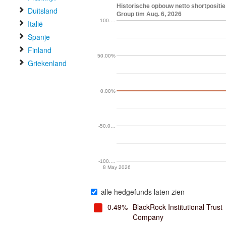
Historische opbouw netto shortpositi
Duitsland
Group t/m Aug. 6, 2026
100.…
Italië
Spanje
Finland
50.00%
Griekenland
0.00%
-50.0…
-100.…
8 May 2026
alle hedgefunds laten zien
0.49%
BlackRock Institutional Trust
Company