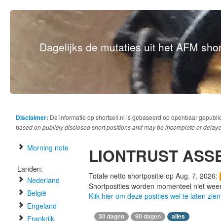
Dagelijks de mutaties uit het AFM short
Disclaimer:
De informatie op shortsell.nl is gebaseerd op openbaar gepubli
based on publicly disclosed short positions and may be incomplete or delaye
Morning note
LIONTRUST ASS
Landen:
Totale netto shortpositie op Aug. 7, 2026:
Nederland
Shortposities worden momenteel niet wee
België
Klik hier om deze posities wel te laten zien
Engeland
30 dagen
90 dagen
alles
Frankrijk