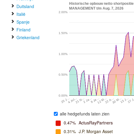
Historische opbouw netto shortposit
Duitsland
MANAGEMENT t/m Aug. 7, 2026
2.00%
Italië
Spanje
Finland
1.50%
Griekenland
1.00%
0.50%
0.00%
4 Jul…
21 N…
2 Ja…
9 Ja…
12 M…
22 A…
30 M…
13 J…
27 
25 J…
alle hedgefunds laten zien
0.47%
ActusRayPartners
0.31%
J.P. Morgan Asset