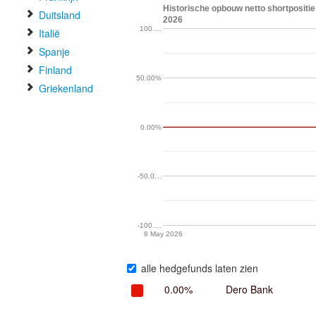
Historische opbouw netto shortpositie 
Duitsland
2026
100.…
Italië
Spanje
Finland
50.00%
Griekenland
0.00%
-50.0…
-100.…
8 May 2026
alle hedgefunds laten zien
0.00%
Dero Bank