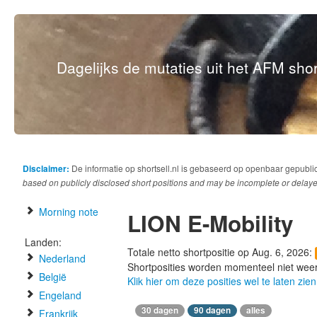
Dagelijks de mutaties uit het AFM short
Disclaimer:
De informatie op shortsell.nl is gebaseerd op openbaar gepubli
based on publicly disclosed short positions and may be incomplete or delaye
Morning note
LION E-Mobility
Landen:
Totale netto shortpositie op Aug. 6, 2026:
Nederland
Shortposities worden momenteel niet wee
België
Klik hier om deze posities wel te laten zien
Engeland
30 dagen
90 dagen
alles
Frankrijk