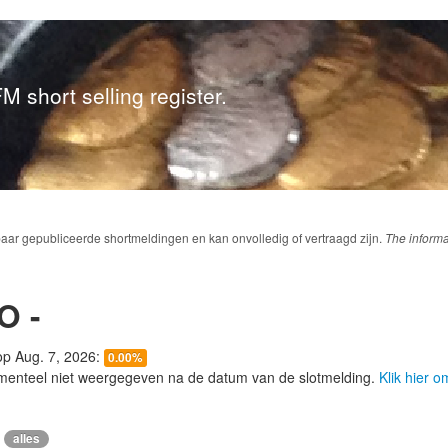
M short selling register.
baar gepubliceerde shortmeldingen en kan onvolledig of vertraagd zijn.
The informa
 -
 op Aug. 7, 2026:
0.00%
menteel niet weergegeven na de datum van de slotmelding.
Klik hier 
alles