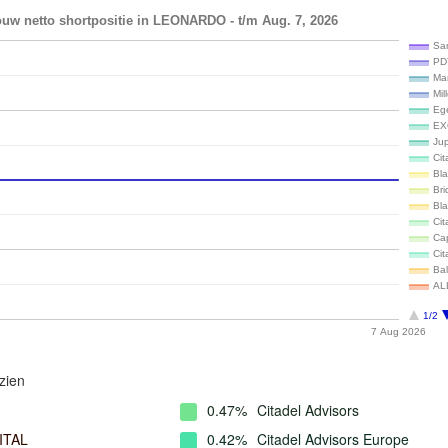
ouw netto shortpositie in LEONARDO - t/m Aug. 7, 2026
Sa
PD
Ma
Mil
Ege
EX
Ju
Cit
Bl
Br
Bla
Cit
Ca
Cit
Ba
AL
1/2
7 Aug 2026
zien
0.47%
Citadel Advisors
ITAL
0.42%
Citadel Advisors Europe