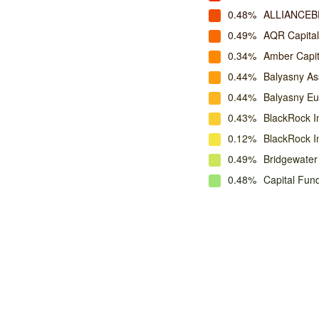
0.48%
ALLIANCEB
0.49%
AQR Capita
0.34%
Amber Capit
0.44%
Balyasny A
0.44%
Balyasny E
0.43%
BlackRock I
0.12%
BlackRock 
0.49%
Bridgewater
0.48%
Capital Fu