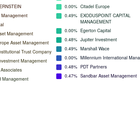
ERNSTEIN
0.00%
Citadel Europe
l Management
0.49%
EXODUSPOINT CAPITAL
MANAGEMENT
al
0.00%
Egerton Capital
sset Management
0.48%
Jupiter Investment
urope Asset Management
0.49%
Marshall Wace
nstitutional Trust Company
0.00%
Millennium International Ma
Investment Management
0.48%
PDT Partners
 Associates
0.47%
Sandbar Asset Management
nd Management