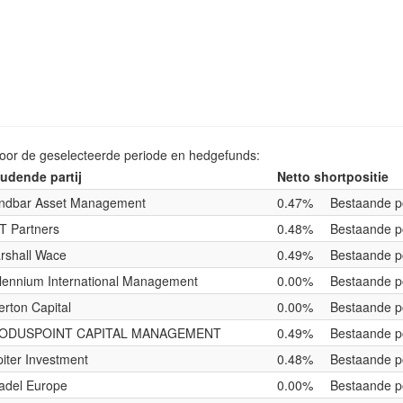
voor de geselecteerde periode en hedgefunds:
udende partij
Netto shortpositie
ndbar Asset Management
0.47%
Bestaande po
T Partners
0.48%
Bestaande po
rshall Wace
0.49%
Bestaande po
llennium International Management
0.00%
Bestaande po
erton Capital
0.00%
Bestaande po
ODUSPOINT CAPITAL MANAGEMENT
0.49%
Bestaande po
piter Investment
0.48%
Bestaande po
tadel Europe
0.00%
Bestaande po