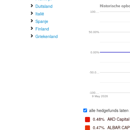
Duitsland
Historische opb
100.…
Italië
Spanje
Finland
50.00%
Griekenland
0.00%
-50.0…
-100.…
9 May 2026
alle hedgefunds laten 
0.48%
AKO Capital
0.47%
ALBAR CAP