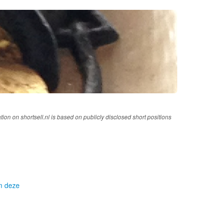
tion on shortsell.nl is based on publicly disclosed short positions
om deze