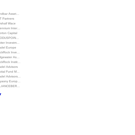
ndbar Asset…
T Partners
rshall Wace
lennium Inter…
rton Capital
ODUSPOIN…
piter Investm…
adel Europe
ackRock Inve…
idgewater As…
ckRock Instit…
adel Advisors
pital Fund M…
adel Advisors…
lyasny Europ…
LIANCEBER…