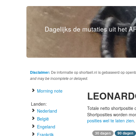
Dagelijks de mutaties uit het AF
Disclaimer:
De informatie op shortsell.nl is gebaseerd op open
and may be incomplete or delayed.
Morning note
LEONARDO
Landen:
Totale netto shortpositie
Nederland
Shortposities worden mo
België
posities wel te laten zien
.
Engeland
30 dagen
90 dagen
Frankrijk