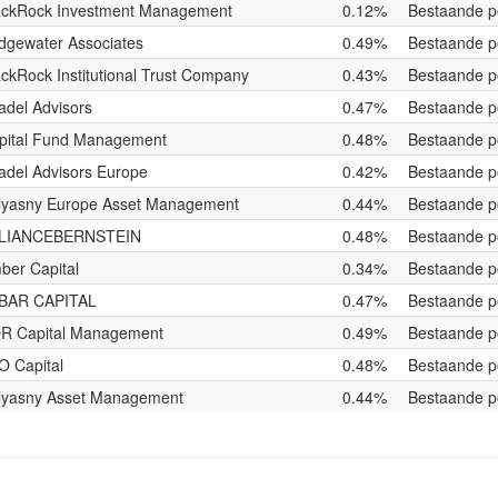
ackRock Investment Management
0.12%
Bestaande po
idgewater Associates
0.49%
Bestaande po
ackRock Institutional Trust Company
0.43%
Bestaande po
tadel Advisors
0.47%
Bestaande po
pital Fund Management
0.48%
Bestaande po
tadel Advisors Europe
0.42%
Bestaande po
lyasny Europe Asset Management
0.44%
Bestaande po
LIANCEBERNSTEIN
0.48%
Bestaande po
ber Capital
0.34%
Bestaande po
BAR CAPITAL
0.47%
Bestaande po
R Capital Management
0.49%
Bestaande po
O Capital
0.48%
Bestaande po
lyasny Asset Management
0.44%
Bestaande po