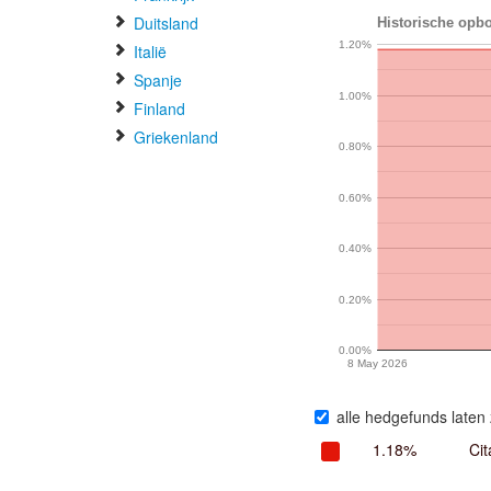
Duitsland
Historische opbo
1.20%
Italië
Spanje
1.00%
Finland
Griekenland
0.80%
0.60%
0.40%
0.20%
0.00%
8 May 2026
alle hedgefunds laten 
1.18%
Cit