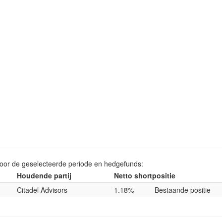
voor de geselecteerde periode en hedgefunds:
Houdende partij
Netto shortpositie
Citadel Advisors
1.18%
Bestaande positie