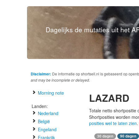
Dagelijks de mutaties uit het AF
Disclaimer:
De informatie op shortsell.nl is gebaseerd op open
and may be incomplete or delayed.
Morning note
LAZARD
Landen:
Totale netto shortpositie
Nederland
Shortposities worden mo
België
posities wel te laten zien
.
Engeland
30 dagen
90 dagen
Frankrijk