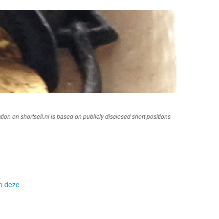
tion on shortsell.nl is based on publicly disclosed short positions
om deze