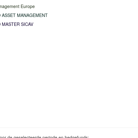
anagement Europe
 ASSET MANAGEMENT
 MASTER SICAV
voor de geselecteerde periode en hedgefunds: