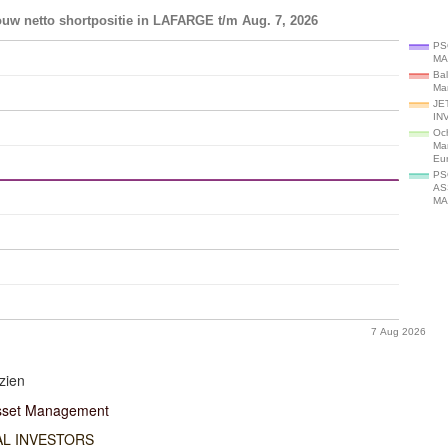
ouw netto shortpositie in LAFARGE t/m Aug. 7, 2026
PS
MA
Ba
Ma
JE
IN
Och
Ma
Eu
PS
AS
MA
7 Aug 2026
zien
sset Management
AL INVESTORS