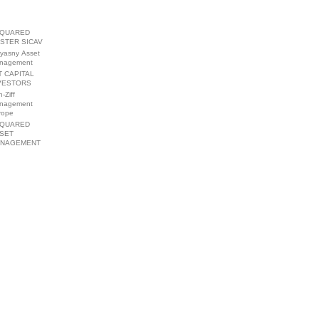
QUARED
STER SICAV
lyasny Asset
nagement
T CAPITAL
VESTORS
-Ziff
nagement
rope
QUARED
SET
NAGEMENT