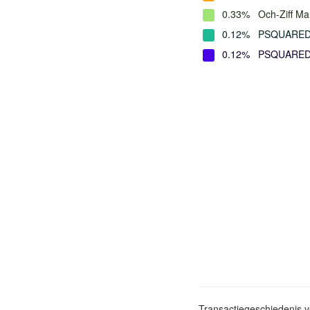
0.33%
Och-Ziff M
0.12%
PSQUARED
0.12%
PSQUARED
Transactiegeschiedenis 