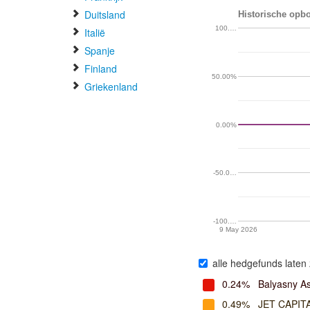
Duitsland
Historische opb
100.…
Italië
Spanje
Finland
50.00%
Griekenland
0.00%
-50.0…
-100.…
9 May 2026
alle hedgefunds laten 
0.24%
Balyasny A
0.49%
JET CAPIT