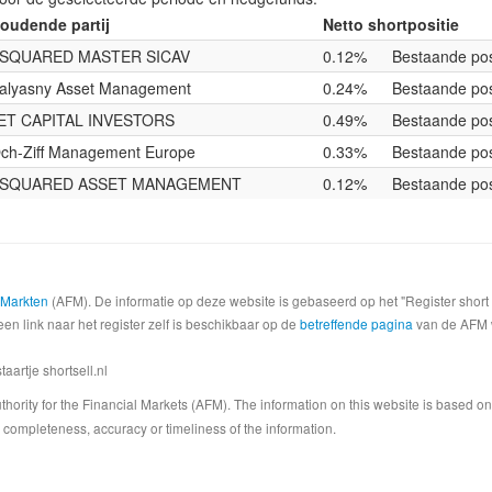
oudende partij
Netto shortpositie
SQUARED MASTER SICAV
0.12%
Bestaande pos
alyasny Asset Management
0.24%
Bestaande pos
ET CAPITAL INVESTORS
0.49%
Bestaande pos
ch-Ziff Management Europe
0.33%
Bestaande pos
SQUARED ASSET MANAGEMENT
0.12%
Bestaande pos
e Markten
(AFM). De informatie op deze website is gebaseerd op het "Register shor
een link naar het register zelf is beschikbaar op de
betreffende pagina
van de AFM we
artje shortsell.nl
 Authority for the Financial Markets (AFM). The information on this website is based o
completeness, accuracy or timeliness of the information.