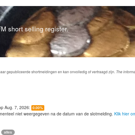
M short selling register.
baar gepubliceerde shortmeldingen en kan onvolledig of vertraagd zijn.
The informa
 op Aug. 7, 2026:
0.00%
menteel niet weergegeven na de datum van de slotmelding.
Klik hier 
alles