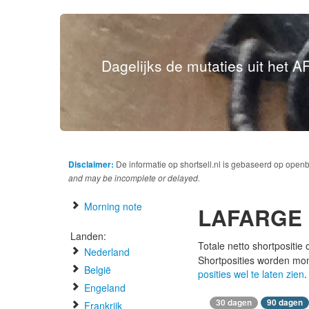
Dagelijks de mutaties uit het AF
Disclaimer:
De informatie op shortsell.nl is gebaseerd op open
and may be incomplete or delayed.
Morning note
LAFARGE
Landen:
Totale netto shortpositie
Nederland
Shortposities worden mo
België
posities wel te laten zien
.
Engeland
30 dagen
90 dagen
Frankrijk