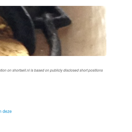
tion on shortsell.nl is based on publicly disclosed short positions
om deze