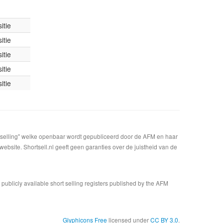
itie
itie
itie
itie
itie
t selling" welke openbaar wordt gepubliceerd door de AFM en haar
bsite. Shortsell.nl geeft geen garanties over de juistheid van de
n publicly available short selling registers published by the AFM
Glyphicons Free
licensed under
CC BY 3.0
.