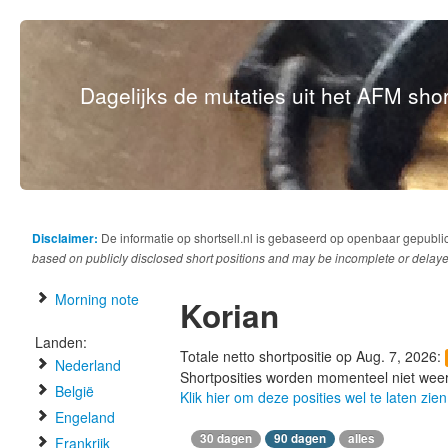
Dagelijks de mutaties uit het AFM short
Disclaimer:
De informatie op shortsell.nl is gebaseerd op openbaar gepubli
based on publicly disclosed short positions and may be incomplete or delaye
Morning note
Korian
Landen:
Totale netto shortpositie op Aug. 7, 2026:
Nederland
Shortposities worden momenteel niet wee
België
Klik hier om deze posities wel te laten zien
Engeland
30 dagen
90 dagen
alles
Frankrijk