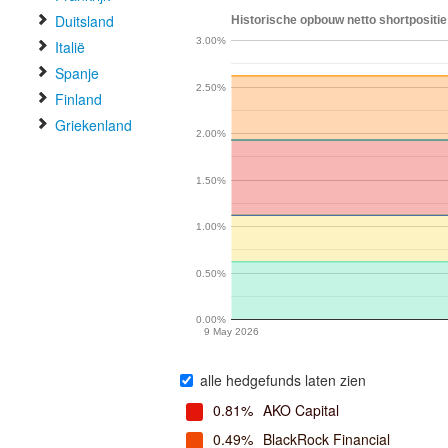
Duitsland
Historische opbouw netto shortpositie 
3.00%
Italië
Spanje
2.50%
Finland
Griekenland
2.00%
1.50%
1.00%
0.50%
0.00%
9 May 2026
alle hedgefunds laten zien
0.81%
AKO Capital
0.49%
BlackRock Financial