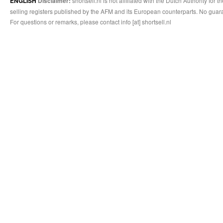
shortsell.nl is not affiliated with the Dutch Authority fo
ENGLISH
Disclaimer:
selling registers published by the AFM and its European counterparts. No guara
For questions or remarks, please contact info [at] shortsell.nl