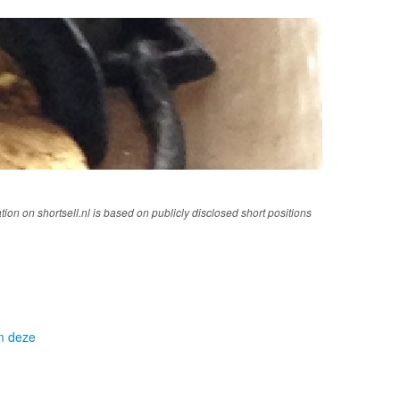
tion on shortsell.nl is based on publicly disclosed short positions
om deze