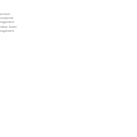
lennium
ernational
nagement
ndbar Asset
nagement