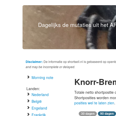
Dagelijks de mutaties uit het AF
Disclaimer:
De informatie op shortsell.nl is gebaseerd op open
and may be incomplete or delayed.
Morning note
Knorr-Bre
Landen:
Totale netto shortpositie
Nederland
Shortposities worden mo
België
posities wel te laten zien
.
Engeland
30 dagen
90 dagen
Frankrijk