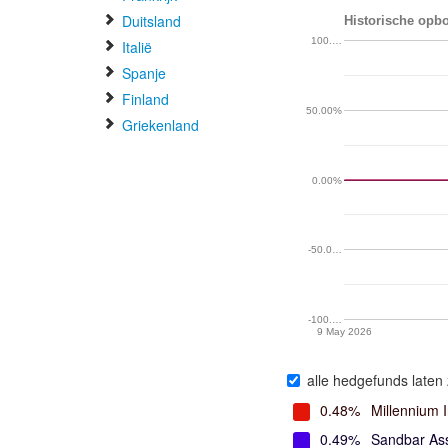
Duitsland
Historische opbo
100.…
Italië
Spanje
Finland
50.00%
Griekenland
0.00%
-50.0…
-100.…
9 May 2026
alle hedgefunds laten 
0.48%
Millennium 
0.49%
Sandbar As