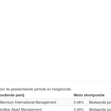
voor de geselecteerde periode en hedgefunds:
oudende partij
Netto shortpositie
illennium International Management
0.48%
Bestaande pos
andbar Asset Management
0.49%
Bestaande pos