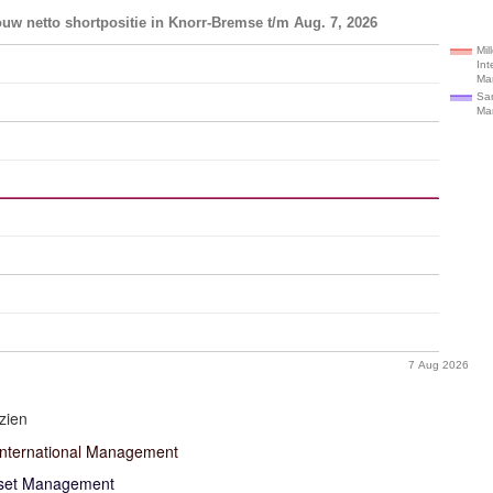
uw netto shortpositie in Knorr-Bremse t/m Aug. 7, 2026
Mil
Int
Ma
Sa
Ma
7 Aug 2026
zien
International Management
set Management