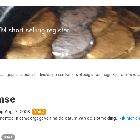
M short selling register.
baar gepubliceerde shortmeldingen en kan onvolledig of vertraagd zijn.
The informa
mse
 op Aug. 7, 2026:
0.00%
menteel niet weergegeven na de datum van de slotmelding.
Klik hier 
alles