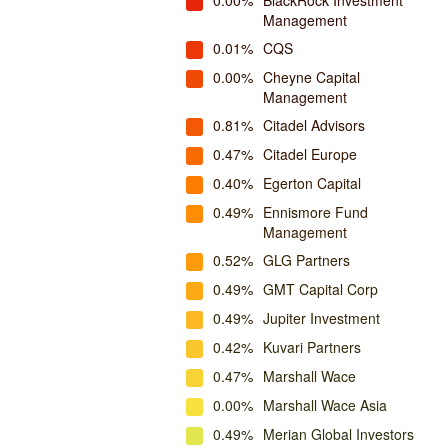
0.00%
BlackRock Investment
Management
0.01%
CQS
0.00%
Cheyne Capital
Management
0.81%
Citadel Advisors
0.47%
Citadel Europe
0.40%
Egerton Capital
0.49%
Ennismore Fund
Management
0.52%
GLG Partners
0.49%
GMT Capital Corp
0.49%
Jupiter Investment
0.42%
Kuvari Partners
0.47%
Marshall Wace
0.00%
Marshall Wace Asia
0.49%
Merian Global Investors