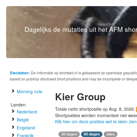
Dagelijks de mutaties uit het AFM short
Disclaimer:
De informatie op shortsell.nl is gebaseerd op openbaar gepubli
based on publicly disclosed short positions and may be incomplete or delaye
Morning note
Kier Group
Landen:
Totale netto shortpositie op Aug. 8, 2026:
Nederland
Shortposities worden momenteel niet wee
België
Klik hier om deze posities wel te laten zien
Engeland
30 dagen
90 dagen
alles
Frankrijk