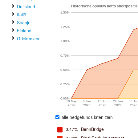
Duitsland
Historische opbouw netto shortpositie
1.50%
Italië
Spanje
1.25%
Finland
Griekenland
1.00%
0.75%
0.50%
0.25%
0.00%
10 May
8 Jun
15 Jun
22 Jun
30 Ju
2026
2026
2026
2026
2026
alle hedgefunds laten zien
0.47%
BennBridge