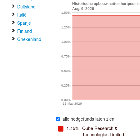
Historische opbouw netto shortpositi
Duitsland
Aug. 9, 2026
1.50%
Italië
Spanje
1.25%
Finland
Griekenland
1.00%
0.75%
0.50%
0.25%
0.00%
11 May 2026
alle hedgefunds laten zien
1.45%
Qube Research &
Technologies Limited