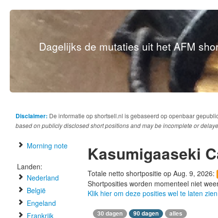
Dagelijks de mutaties uit het AFM short
Disclaimer:
De informatie op shortsell.nl is gebaseerd op openbaar gepubli
based on publicly disclosed short positions and may be incomplete or delaye
Morning note
Kasumigaaseki Ca
Landen:
Totale netto shortpositie op Aug. 9, 2026:
Nederland
Shortposities worden momenteel niet wee
België
Klik hier om deze posities wel te laten zien
Engeland
30 dagen
90 dagen
alles
Frankrijk