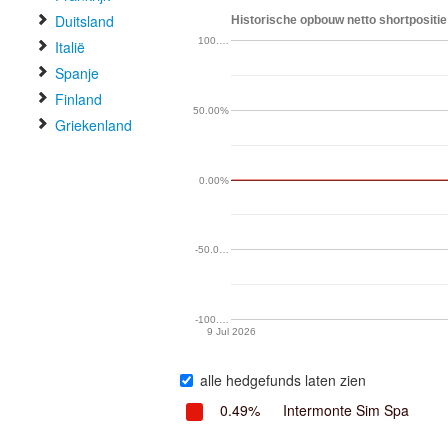
Duitsland
Historische opbouw netto shortpositi
100.…
Italië
Spanje
Finland
50.00%
Griekenland
0.00%
-50.0…
-100.…
9 Jul 2026
alle hedgefunds laten zien
0.49%
Intermonte Sim Spa