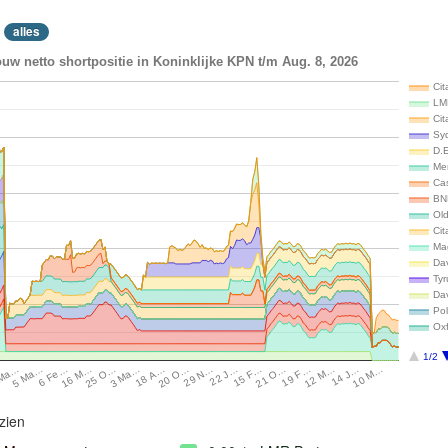
alles
uw netto shortpositie in Koninklijke KPN t/m Aug. 8, 2026
Cit
LM
Cit
Syq
D.
Me
Ca
BN
Ol
Cit
Ma
Da
Tyr
Da
Po
Ox
1/2
14 J…
6 Fe…
22 J…
25 O…
21 O…
18 A…
12 M…
5 Ma…
29 N…
10 M…
16 M…
15 F…
3 Ma…
19 F…
 Ma…
20 O…
zien