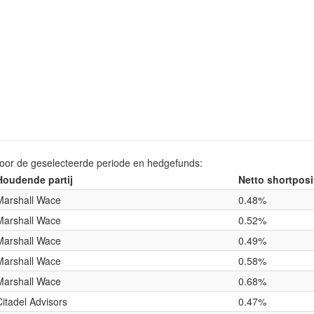
voor de geselecteerde periode en hedgefunds:
Houdende partij
Netto shortposi
Marshall Wace
0.48%
Marshall Wace
0.52%
Marshall Wace
0.49%
Marshall Wace
0.58%
Marshall Wace
0.68%
Citadel Advisors
0.47%