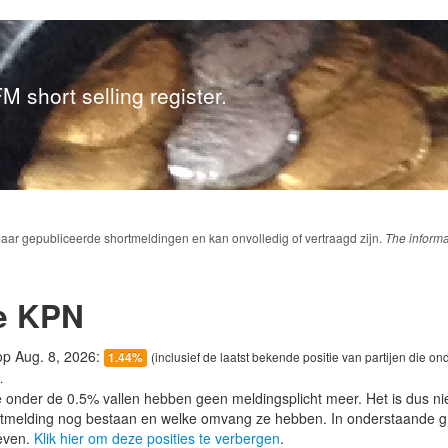
M short selling register.
baar gepubliceerde shortmeldingen en kan onvolledig of vertraagd zijn.
The informa
ke KPN
 op Aug. 8, 2026:
(inclusief de laatst bekende positie van partijen die on
1.44%
.
e onder de 0.5% vallen hebben geen meldingsplicht meer. Het is dus n
lotmelding nog bestaan en welke omvang ze hebben. In onderstaande g
even.
Klik hier om deze posities te verbergen
.