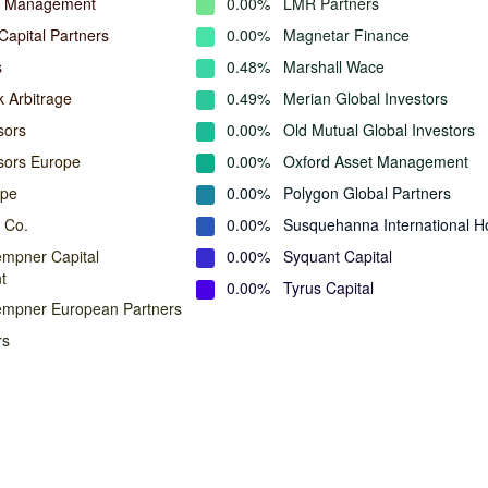
l Management
0.00%
LMR Partners
Capital Partners
0.00%
Magnetar Finance
s
0.48%
Marshall Wace
k Arbitrage
0.49%
Merian Global Investors
sors
0.00%
Old Mutual Global Investors
isors Europe
0.00%
Oxford Asset Management
ope
0.00%
Polygon Global Partners
 Co.
0.00%
Susquehanna International H
mpner Capital
0.00%
Syquant Capital
t
0.00%
Tyrus Capital
empner European Partners
rs