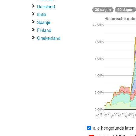
Duitsland
30 dagen
90 dagen
Italië
Historische opbo
Spanje
10.00%
Finland
Griekenland
8.00%
6.00%
4.00%
2.00%
0.00%
14 M…
9 Ma…
13 F…
17 A…
9
3 De…
alle hedgefunds laten 