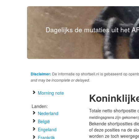
Dagelijks de mutaties uit het AF
Disclaimer:
De informatie op shortsell.nl is gebaseerd op open
and may be incomplete or delayed.
Morning note
Koninklij
Landen:
Totale netto shortpositie
Nederland
meldingsgrens zijn gekomen)
België
Bekende shortposities di
Engeland
of deze posities na de s
worden ze toch weergeg
Frankrijk