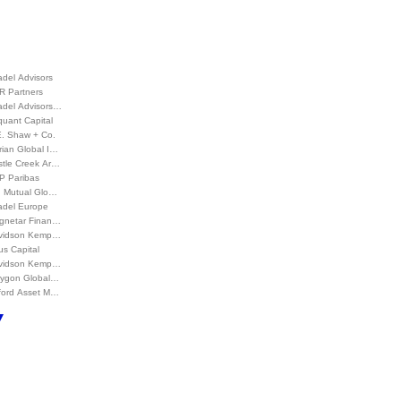
adel Advisors
R Partners
adel Advisors…
uant Capital
E. Shaw + Co.
rian Global I…
stle Creek Ar…
P Paribas
d Mutual Glo…
adel Europe
gnetar Finan…
vidson Kemp…
us Capital
vidson Kemp…
lygon Global…
ford Asset M…