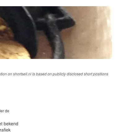
tion on shortsell.nl is based on publicly disclosed short positions
der de
iet bekend
rafiek