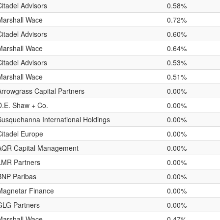
Citadel Advisors
0.58%
Marshall Wace
0.72%
Citadel Advisors
0.60%
Marshall Wace
0.64%
Citadel Advisors
0.53%
Marshall Wace
0.51%
Arrowgrass Capital Partners
0.00%
D.E. Shaw + Co.
0.00%
Susquehanna International Holdings
0.00%
Citadel Europe
0.00%
AQR Capital Management
0.00%
LMR Partners
0.00%
BNP Paribas
0.00%
Magnetar Finance
0.00%
GLG Partners
0.00%
Marshall Wace
0.47%