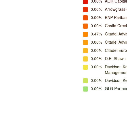
0.00%
AQR Capita
0.00%
Arrowgrass 
0.00%
BNP Pariba
0.00%
Castle Cree
0.47%
Citadel Advi
0.00%
Citadel Adv
0.00%
Citadel Eur
0.00%
D.E. Shaw +
0.00%
Davidson Ke
Managemen
0.00%
Davidson K
0.00%
GLG Partne