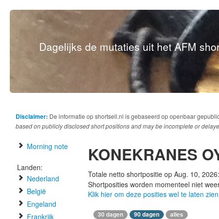
Dagelijks de mutaties uit het AFM short
Disclaimer:
De informatie op shortsell.nl is gebaseerd op openbaar gepubli
based on publicly disclosed short positions and may be incomplete or delaye
Morning note
KONEKRANES O
Landen:
Totale netto shortpositie op Aug. 10, 2026
Nederland
Shortposities worden momenteel niet wee
België
Klik hier om deze posities wel te laten zien
Engeland
30 dagen
90 dagen
alles
Frankrijk