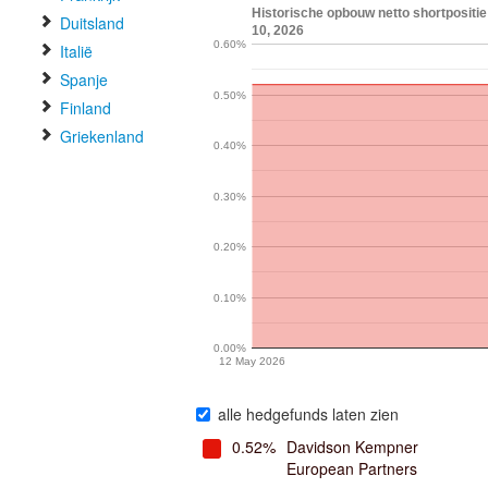
Historische opbouw netto shortposi
Duitsland
10, 2026
0.60%
Italië
Spanje
0.50%
Finland
Griekenland
0.40%
0.30%
0.20%
0.10%
0.00%
12 May 2026
alle hedgefunds laten zien
0.52%
Davidson Kempner
European Partners