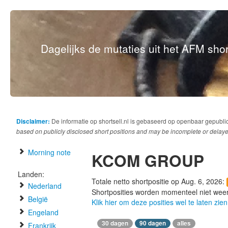
Dagelijks de mutaties uit het AFM short
Disclaimer:
De informatie op shortsell.nl is gebaseerd op openbaar gepubli
based on publicly disclosed short positions and may be incomplete or delaye
Morning note
KCOM GROUP
Landen:
Totale netto shortpositie op Aug. 6, 2026:
Nederland
Shortposities worden momenteel niet wee
België
Klik hier om deze posities wel te laten zien
Engeland
30 dagen
90 dagen
alles
Frankrijk