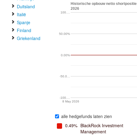
Historische opbouw netto shortposit
Duitsland
2026
100.…
Italië
Spanje
Finland
50.00%
Griekenland
0.00%
-50.0…
-100.…
8 May 2026
alle hedgefunds laten zien
0.49%
BlackRock Investment
Management