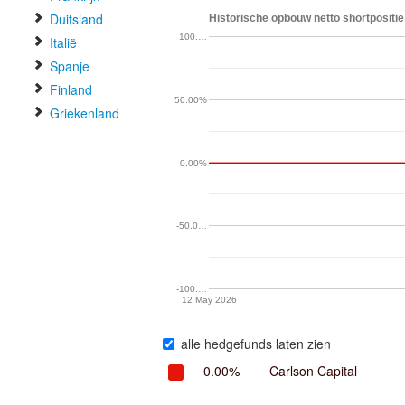
Duitsland
Historische opbouw netto shortpositi
100.…
Italië
Spanje
Finland
50.00%
Griekenland
0.00%
-50.0…
-100.…
12 May 2026
alle hedgefunds laten zien
0.00%
Carlson Capital