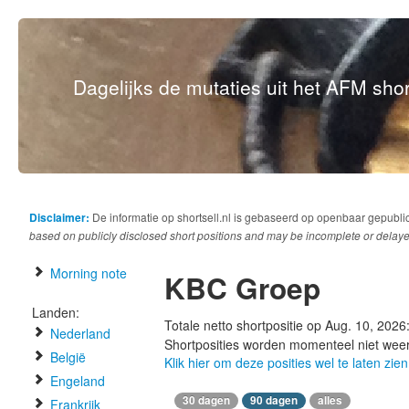
Dagelijks de mutaties uit het AFM short
Disclaimer:
De informatie op shortsell.nl is gebaseerd op openbaar gepubli
based on publicly disclosed short positions and may be incomplete or delaye
Morning note
KBC Groep
Landen:
Totale netto shortpositie op Aug. 10, 2026
Nederland
Shortposities worden momenteel niet wee
België
Klik hier om deze posities wel te laten zien
Engeland
30 dagen
90 dagen
alles
Frankrijk