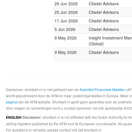
29 Jun 2026
Citadel Advisors
25 Jun 2026
Citadel Advisors
17 Jun 2026
Citadel Advisors
5 Jun 2026
Citadel Advisors
9 May 2026
Insight Investment M
(Global)
9 May 2026
Citadel Advisors
Disclaimer: shortsell.nl is niet gelieerd aan de
Autoriteit Financiele Markten
(AFM
wordt gepubliceerd door de AFM en haar zusterorganisaties in Europa. Meer info
pagina
van de AFM website. Shortsell.nl geeft geen garanties over de juistheid
Voor vragen en opmerkingen kunt u contact opnemen via info apestaartje shorts
shortsell.nl is not affiliated with the Dutch Authority fo
ENGLISH
Disclaimer:
selling registers published by the AFM and its European counterparts. No guara
For questions or remarks, please contact info [at] shortsell.nl