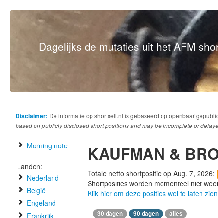
Dagelijks de mutaties uit het AFM short
Disclaimer:
De informatie op shortsell.nl is gebaseerd op openbaar gepubli
based on publicly disclosed short positions and may be incomplete or delaye
Morning note
KAUFMAN & BR
Landen:
Totale netto shortpositie op Aug. 7, 2026:
Nederland
Shortposities worden momenteel niet wee
België
Klik hier om deze posities wel te laten zien
Engeland
30 dagen
90 dagen
alles
Frankrijk