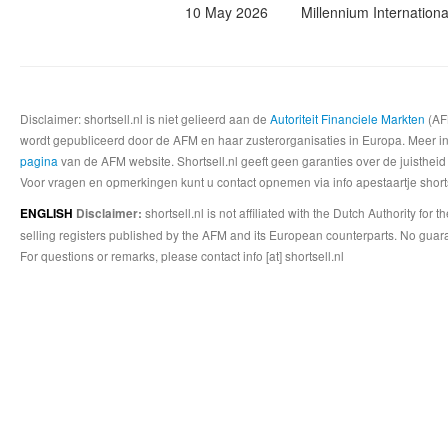
10 May 2026
Millennium Internatio
Disclaimer: shortsell.nl is niet gelieerd aan de
Autoriteit Financiele Markten
(AFM
wordt gepubliceerd door de AFM en haar zusterorganisaties in Europa. Meer info
pagina
van de AFM website. Shortsell.nl geeft geen garanties over de juistheid
Voor vragen en opmerkingen kunt u contact opnemen via info apestaartje shorts
shortsell.nl is not affiliated with the Dutch Authority fo
ENGLISH
Disclaimer:
selling registers published by the AFM and its European counterparts. No guara
For questions or remarks, please contact info [at] shortsell.nl