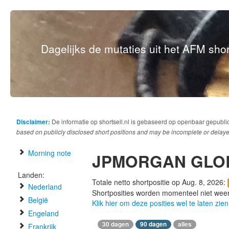
Dagelijks de mutaties uit het AFM short
Disclaimer:
De informatie op shortsell.nl is gebaseerd op openbaar gepubli
based on publicly disclosed short positions and may be incomplete or delaye
Morning note
JPMORGAN GLO
Landen:
Totale netto shortpositie op Aug. 8, 2026:
Nederland
Shortposities worden momenteel niet wee
België
Klik hier om deze posities wel te laten zien
Engeland
30 dagen
90 dagen
alles
Frankrijk