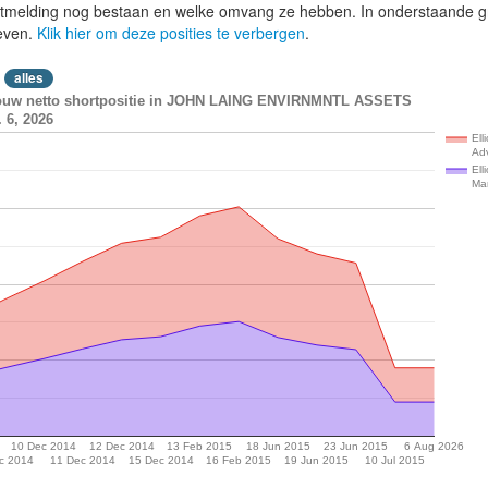
lotmelding nog bestaan en welke omvang ze hebben. In onderstaande g
even.
Klik hier om deze posities te verbergen
.
alles
bouw netto shortpositie in JOHN LAING ENVIRNMNTL ASSETS
 6, 2026
Ell
Adv
Ell
Ma
10 Dec 2014
12 Dec 2014
13 Feb 2015
18 Jun 2015
23 Jun 2015
6 Aug 2026
c 2014
11 Dec 2014
15 Dec 2014
16 Feb 2015
19 Jun 2015
10 Jul 2015