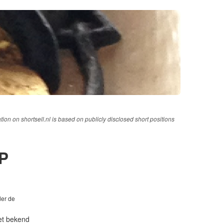
tion on shortsell.nl is based on publicly disclosed short positions
P
der de
iet bekend