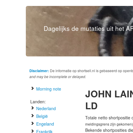
Dagelijks de mutaties uit het AF
Disclaimer:
De informatie op shortsell.nl is gebaseerd op open
and may be incomplete or delayed.
Morning note
JOHN LAI
Landen:
LD
Nederland
België
Totale netto shortpositie
Engeland
meldingsgrens zijn gekomen)
Bekende shortposities di
Frankrijk