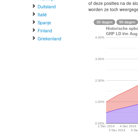
of deze posities na de s
Duitsland
worden ze toch weergeg
Italië
Spanje
30 dagen
90 dagen
Historische op
Finland
GRP LD t/m Aug.
Griekenland
4.00%
3.00%
2.00%
1.00%
0.00%
1 Dec 2014
4 Dec 2014
3 Dec 2014
5 De