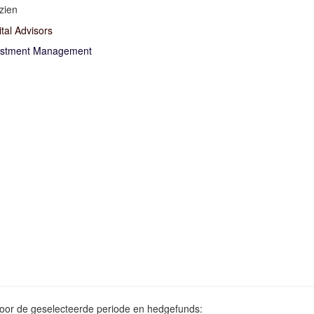
zien
ital Advisors
nvestment Management
voor de geselecteerde periode en hedgefunds: