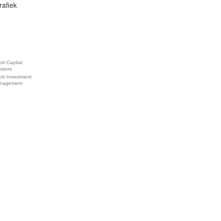
rafiek
iott Capital
isors
iott Investment
nagement