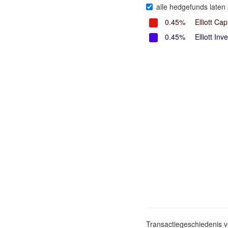
alle hedgefunds laten 
0.45%
Elliott Cap
0.45%
Elliott I
Transactiegeschiedenis 