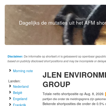
Dagelijks de mutaties uit het AFM short
Disclaimer:
De informatie op shortsell.nl is gebaseerd op openbaar gepubli
based on publicly disclosed short positions and may be incomplete or delaye
Morning note
JLEN ENVIRONM
Landen:
GROUP
Nederland
België
Totale netto shortpositie op Aug. 8, 2026:
Engeland
partijen die onder de meldingsgrens zijn gekome
Bekende shortposities die onder de 0.5% 
Frankrijk