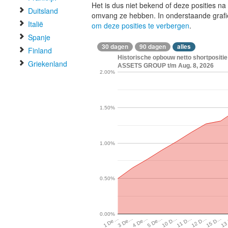
Het is dus niet bekend of deze posities n
Duitsland
omvang ze hebben. In onderstaande graf
Italië
om deze posities te verbergen
.
Spanje
30 dagen
90 dagen
alles
Finland
Historische opbouw netto shortposi
Griekenland
ASSETS GROUP t/m Aug. 8, 2026
2.00%
1.50%
1.00%
0.50%
0.00%
12 D…
11 D…
10 D…
5 De…
4 De…
3 De…
13
1 De…
15 D…