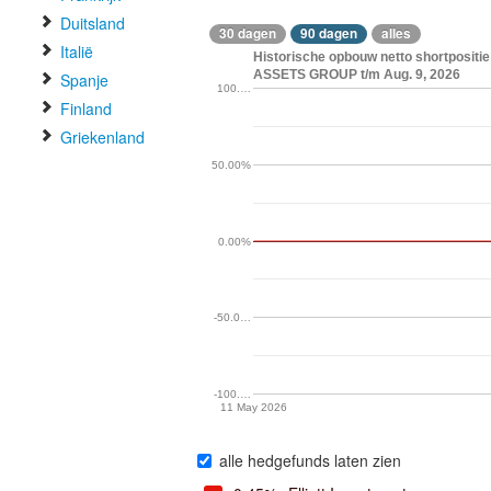
Duitsland
30 dagen
90 dagen
alles
Italië
Historische opbouw netto shortposi
ASSETS GROUP t/m Aug. 9, 2026
Spanje
100.…
Finland
Griekenland
50.00%
0.00%
-50.0…
-100.…
11 May 2026
alle hedgefunds laten zien