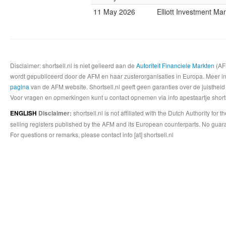
11 May 2026
Elliott Investment M
Disclaimer: shortsell.nl is niet gelieerd aan de
Autoriteit Financiele Markten
(AFM
wordt gepubliceerd door de AFM en haar zusterorganisaties in Europa. Meer info
pagina
van de AFM website. Shortsell.nl geeft geen garanties over de juistheid
Voor vragen en opmerkingen kunt u contact opnemen via info apestaartje shorts
shortsell.nl is not affiliated with the Dutch Authority fo
ENGLISH
Disclaimer:
selling registers published by the AFM and its European counterparts. No guara
For questions or remarks, please contact info [at] shortsell.nl