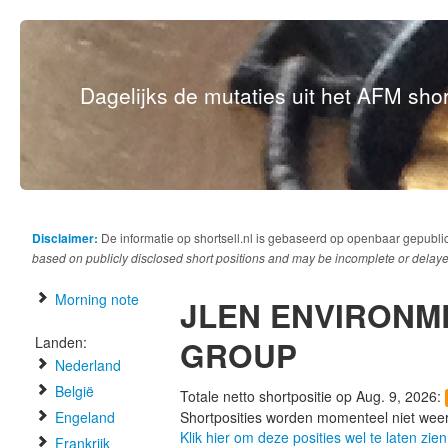
Dagelijks de mutaties uit het AFM short
Disclaimer:
De informatie op shortsell.nl is gebaseerd op openbaar gepubli
based on publicly disclosed short positions and may be incomplete or delaye
Morning note
JLEN ENVIRONM
Landen:
GROUP
Nederland
België
Totale netto shortpositie op Aug. 9, 2026:
Engeland
Shortposities worden momenteel niet wee
Klik hier om deze posities wel te laten zien
Frankrijk