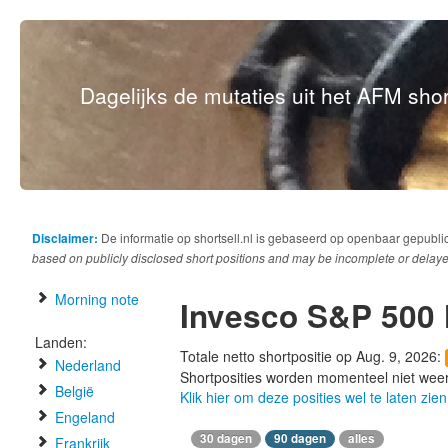
Dagelijks de mutaties uit het AFM short
Disclaimer:
De informatie op shortsell.nl is gebaseerd op openbaar gepubli
based on publicly disclosed short positions and may be incomplete or delaye
Morning note
Invesco S&P 500 
Landen:
Totale netto shortpositie op Aug. 9, 2026:
Nederland
Shortposities worden momenteel niet wee
België
Klik hier om deze posities wel te laten zien
Engeland
30 dagen
90 dagen
alles
Frankrijk