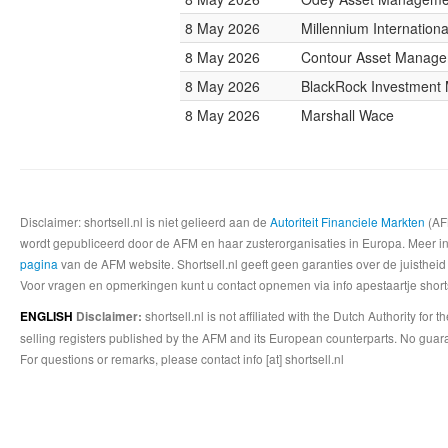
8 May 2026
Millennium Internatio
8 May 2026
Contour Asset Manag
8 May 2026
BlackRock Investmen
8 May 2026
Marshall Wace
Disclaimer: shortsell.nl is niet gelieerd aan de
Autoriteit Financiele Markten
(AFM
wordt gepubliceerd door de AFM en haar zusterorganisaties in Europa. Meer info
pagina
van de AFM website. Shortsell.nl geeft geen garanties over de juistheid
Voor vragen en opmerkingen kunt u contact opnemen via info apestaartje shorts
shortsell.nl is not affiliated with the Dutch Authority fo
ENGLISH
Disclaimer:
selling registers published by the AFM and its European counterparts. No guara
For questions or remarks, please contact info [at] shortsell.nl