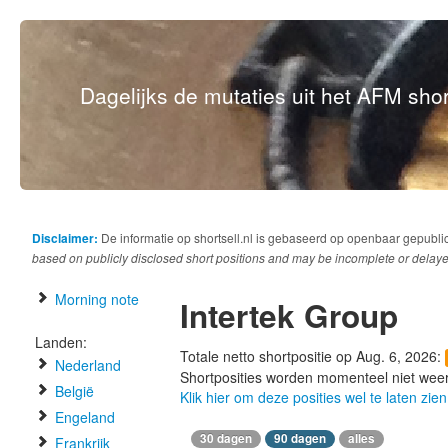
Dagelijks de mutaties uit het AFM short
Disclaimer:
De informatie op shortsell.nl is gebaseerd op openbaar gepubli
based on publicly disclosed short positions and may be incomplete or delaye
Morning note
Intertek Group
Landen:
Totale netto shortpositie op Aug. 6, 2026:
Nederland
Shortposities worden momenteel niet wee
België
Klik hier om deze posities wel te laten zien
Engeland
30 dagen
90 dagen
alles
Frankrijk