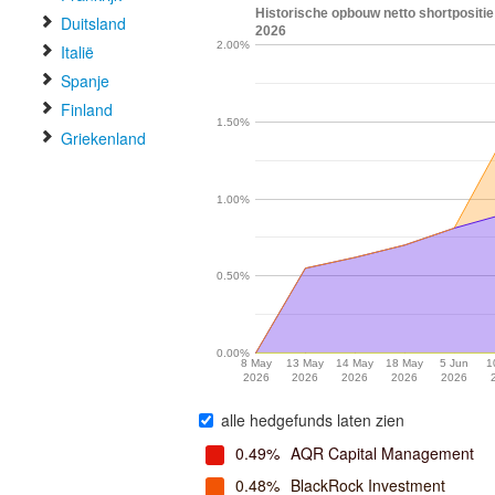
Historische opbouw netto shortpositie 
Duitsland
2026
2.00%
Italië
Spanje
Finland
1.50%
Griekenland
1.00%
0.50%
0.00%
8 May
13 May
14 May
18 May
5 Jun
1
2026
2026
2026
2026
2026
alle hedgefunds laten zien
0.49%
AQR Capital Management
0.48%
BlackRock Investment