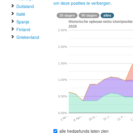
om deze posities te verbergen
.
Duitsland
Italië
30 dagen
90 dagen
alles
Spanje
Historische opbouw netto shortpositie
2026
Finland
2.50%
Griekenland
2.00%
1.50%
1.00%
0.50%
0.00%
1
11 F…
21 J…
16 S…
8 Apr…
1 No…
alle hedgefunds laten zien