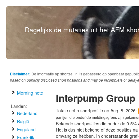
Dagelijks de mutaties uit het AFM short
Disclaimer:
De informatie op shortsell.nl is gebaseerd op openbaar gepubli
based on publicly disclosed short positions and may be incomplete or delaye
Morning note
Interpump Group
Landen:
Totale netto shortpositie op Aug. 8, 2026:
Nederland
partijen die onder de meldingsgrens zijn gekome
België
Bekende shortposities die onder de 0.5% 
Engeland
Het is dus niet bekend of deze posities n
omvang ze hebben. In onderstaande graf
Frankrijk