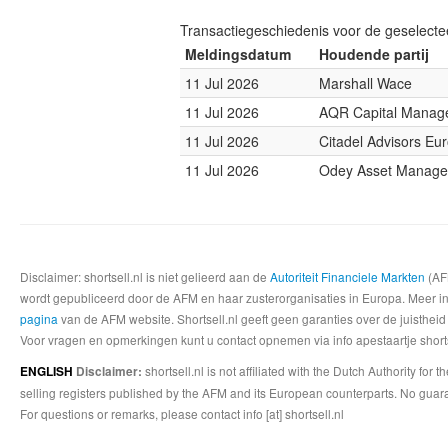
Transactiegeschiedenis voor de geselect
Meldingsdatum
Houdende partij
11 Jul 2026
Marshall Wace
11 Jul 2026
AQR Capital Manag
11 Jul 2026
Citadel Advisors Eu
11 Jul 2026
Odey Asset Manag
Disclaimer: shortsell.nl is niet gelieerd aan de
Autoriteit Financiele Markten
(AFM
wordt gepubliceerd door de AFM en haar zusterorganisaties in Europa. Meer info
pagina
van de AFM website. Shortsell.nl geeft geen garanties over de juistheid
Voor vragen en opmerkingen kunt u contact opnemen via info apestaartje shorts
shortsell.nl is not affiliated with the Dutch Authority fo
ENGLISH
Disclaimer:
selling registers published by the AFM and its European counterparts. No guara
For questions or remarks, please contact info [at] shortsell.nl