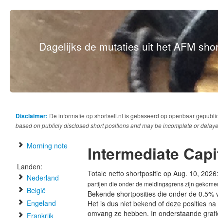
Dagelijks de mutaties uit het AFM short
Disclaimer:
De informatie op shortsell.nl is gebaseerd op openbaar gepubli
based on publicly disclosed short positions and may be incomplete or delaye
Morning note
Intermediate Capi
Landen:
Totale netto shortpositie op Aug. 10, 2026
Nederland
partijen die onder de meldingsgrens zijn gekome
België
Bekende shortposities die onder de 0.5% 
Engeland
Het is dus niet bekend of deze posities n
omvang ze hebben. In onderstaande graf
Frankrijk