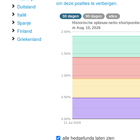
om deze posities te verbergen
.
Duitsland
Italië
30 dagen
90 dagen
alles
Spanje
Historische opbouw netto shortpositie 
m Aug. 10, 2026
Finland
2.00%
Griekenland
1.50%
1.00%
0.50%
0.00%
11 Jul 2026
alle hedgefunds laten zien