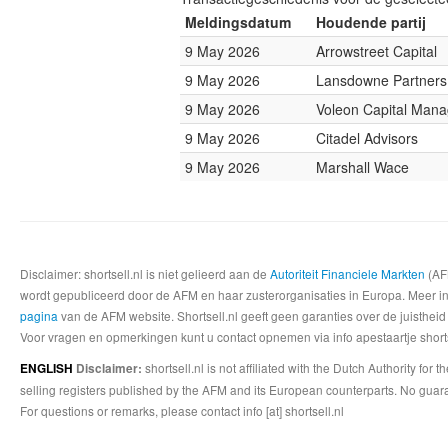
Meldingsdatum
Houdende partij
9 May 2026
Arrowstreet Capital
9 May 2026
Lansdowne Partners
9 May 2026
Voleon Capital Man
9 May 2026
Citadel Advisors
9 May 2026
Marshall Wace
Disclaimer: shortsell.nl is niet gelieerd aan de
Autoriteit Financiele Markten
(AFM
wordt gepubliceerd door de AFM en haar zusterorganisaties in Europa. Meer info
pagina
van de AFM website. Shortsell.nl geeft geen garanties over de juistheid
Voor vragen en opmerkingen kunt u contact opnemen via info apestaartje shorts
shortsell.nl is not affiliated with the Dutch Authority fo
ENGLISH
Disclaimer:
selling registers published by the AFM and its European counterparts. No guara
For questions or remarks, please contact info [at] shortsell.nl