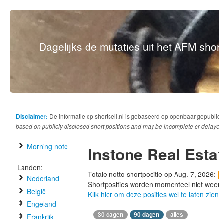
Dagelijks de mutaties uit het AFM short
Disclaimer:
De informatie op shortsell.nl is gebaseerd op openbaar gepubli
based on publicly disclosed short positions and may be incomplete or delaye
Morning note
Instone Real Est
Landen:
Totale netto shortpositie op Aug. 7, 2026:
Nederland
Shortposities worden momenteel niet wee
België
Klik hier om deze posities wel te laten zien
Engeland
30 dagen
90 dagen
alles
Frankrijk