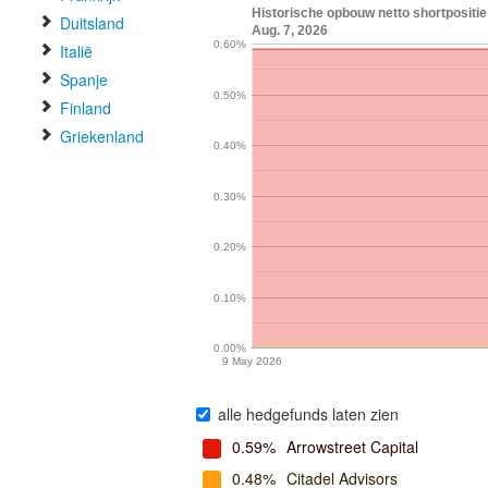
Historische opbouw netto shortpositie
Duitsland
Aug. 7, 2026
0.60%
Italië
Spanje
0.50%
Finland
Griekenland
0.40%
0.30%
0.20%
0.10%
0.00%
9 May 2026
alle hedgefunds laten zien
0.59%
Arrowstreet Capital
0.48%
Citadel Advisors