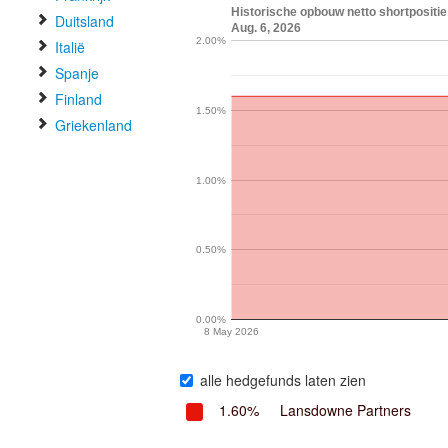
Historische opbouw netto shortpositie
Duitsland
Aug. 6, 2026
2.00%
Italië
Spanje
Finland
1.50%
Griekenland
1.00%
0.50%
0.00%
8 May 2026
alle hedgefunds laten zien
1.60%
Lansdowne Partners