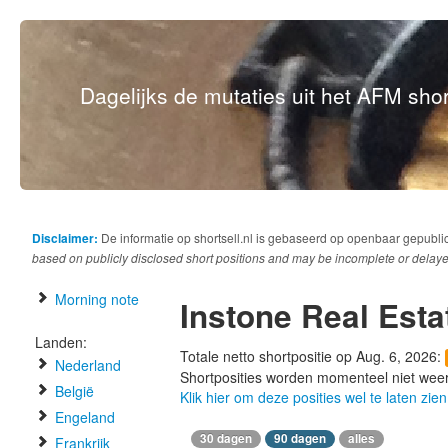
Dagelijks de mutaties uit het AFM short
Disclaimer:
De informatie op shortsell.nl is gebaseerd op openbaar gepubli
based on publicly disclosed short positions and may be incomplete or delaye
Morning note
Instone Real Est
Landen:
Totale netto shortpositie op Aug. 6, 2026:
Nederland
Shortposities worden momenteel niet wee
België
Klik hier om deze posities wel te laten zien
Engeland
30 dagen
90 dagen
alles
Frankrijk