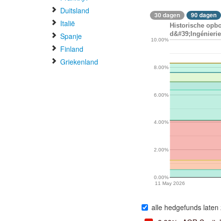
Duitsland
30 dagen
90 dagen
Italië
Historische opbo
d&#39;Ingénierie
Spanje
10.00%
Finland
Griekenland
8.00%
6.00%
4.00%
2.00%
0.00%
11 May 2026
alle hedgefunds laten 