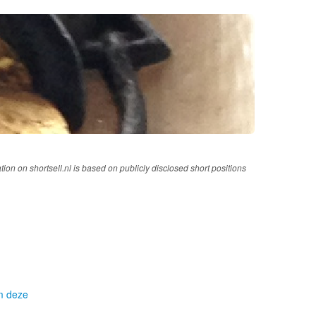
tion on shortsell.nl is based on publicly disclosed short positions
om deze