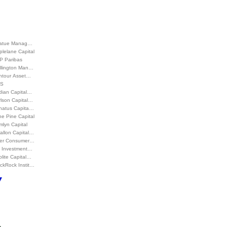
atue Manag…
lelane Capital
P Paribas
llington Man…
ntour Asset…
S
dian Capital…
rlson Capital…
natus Capita…
e Pine Capital
lyn Capital
allon Capital…
ger Consumer…
L Investment…
lite Capital…
ckRock Instit…