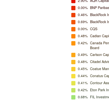
2.90%
AQR Capita
0.00%
BNP Pariba
0.46%
BlackRock I
0.69%
BlackRock 
0.00%
CQS
0.48%
Cadian Cap
0.42%
Canada Pens
Board
0.49%
Carlson Cap
0.48%
Citadel Advi
0.45%
Coatue Ma
0.44%
Conatus Ca
0.41%
Contour As
0.42%
Eton Park In
0.68%
FIL Investm