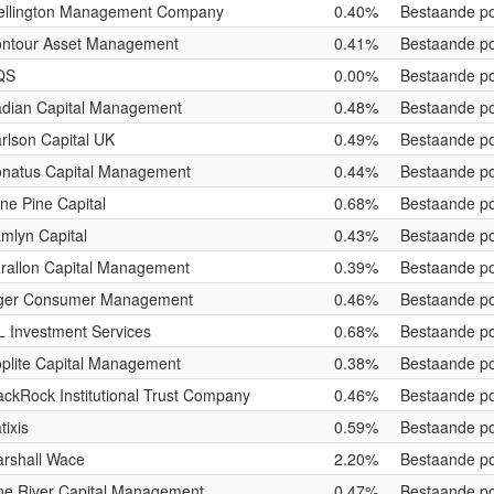
llington Management Company
0.40%
Bestaande po
ntour Asset Management
0.41%
Bestaande po
QS
0.00%
Bestaande po
dian Capital Management
0.48%
Bestaande po
rlson Capital UK
0.49%
Bestaande po
natus Capital Management
0.44%
Bestaande po
ne Pine Capital
0.68%
Bestaande po
mlyn Capital
0.43%
Bestaande po
rallon Capital Management
0.39%
Bestaande po
ger Consumer Management
0.46%
Bestaande po
L Investment Services
0.68%
Bestaande po
plite Capital Management
0.38%
Bestaande po
ackRock Institutional Trust Company
0.46%
Bestaande po
tixis
0.59%
Bestaande po
rshall Wace
2.20%
Bestaande po
ne River Capital Management
0.47%
Bestaande po