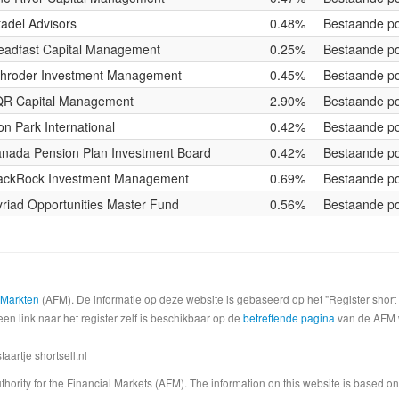
tadel Advisors
0.48%
Bestaande po
eadfast Capital Management
0.25%
Bestaande po
hroder Investment Management
0.45%
Bestaande po
R Capital Management
2.90%
Bestaande po
on Park International
0.42%
Bestaande po
nada Pension Plan Investment Board
0.42%
Bestaande po
ackRock Investment Management
0.69%
Bestaande po
riad Opportunities Master Fund
0.56%
Bestaande po
e Markten
(AFM). De informatie op deze website is gebaseerd op het "Register shor
een link naar het register zelf is beschikbaar op de
betreffende pagina
van de AFM we
artje shortsell.nl
 Authority for the Financial Markets (AFM). The information on this website is based o