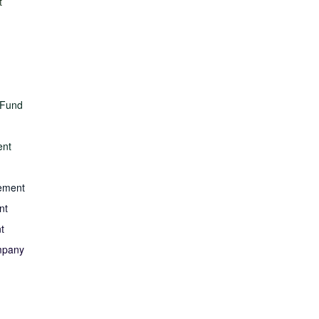
t
 Fund
ent
ement
nt
t
mpany