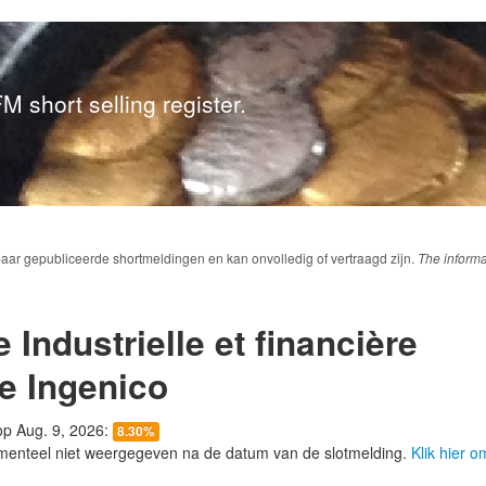
M short selling register.
baar gepubliceerde shortmeldingen en kan onvolledig of vertraagd zijn.
The informa
Industrielle et financière
ie Ingenico
 op Aug. 9, 2026:
8.30%
menteel niet weergegeven na de datum van de slotmelding.
Klik hier 