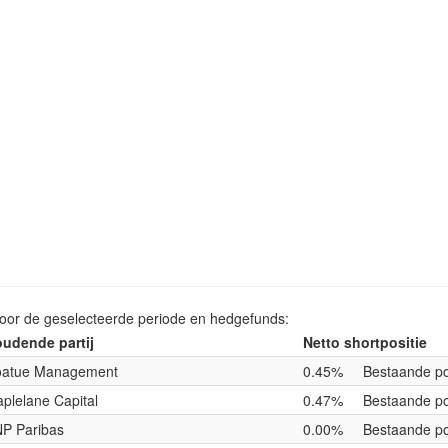
voor de geselecteerde periode en hedgefunds:
udende partij
Netto shortpositie
atue Management
0.45%
Bestaande po
plelane Capital
0.47%
Bestaande po
P Paribas
0.00%
Bestaande po