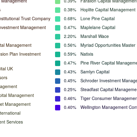
l Management
0.39%
Farallon Capital Managemen
s
0.38%
Hoplite Capital Management
nstitutional Trust Company
0.68%
Lone Pine Capital
Investment Management
0.47%
Maplelane Capital
2.20%
Marshall Wace
ital Management
0.56%
Myriad Opportunities Master
ion Plan Investment
0.59%
Natixis
0.47%
Pine River Capital Managem
ital UK
0.43%
Samlyn Capital
sors
0.45%
Schroder Investment Manag
nagement
0.25%
Steadfast Capital Manageme
pital Management
0.46%
Tiger Consumer Managemen
set Management
0.40%
Wellington Management Co
ternational
ent Services