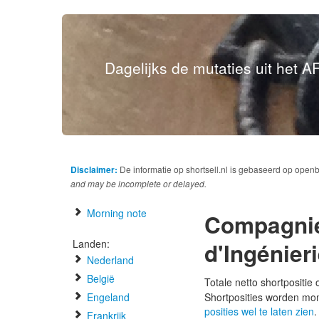
Dagelijks de mutaties uit het AF
Disclaimer:
De informatie op shortsell.nl is gebaseerd op open
and may be incomplete or delayed.
Morning note
Compagnie 
Landen:
d'Ingénier
Nederland
België
Totale netto shortpositie
Engeland
Shortposities worden mo
posities wel te laten zien
.
Frankrijk