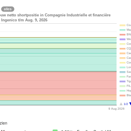
alles
uw netto shortpositie in Compagnie Industrielle et financière
 Ingenico t/m Aug. 9, 2026
Co
Map
BN
We
Co
CQ
Ca
Ca
Co
Lon
Sam
Far
Ti
FI
Hop
Bla
1/2
9 Aug 2026
zien