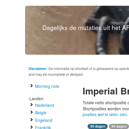
Dagelijks de mutaties uit het AF
Disclaimer:
De informatie op shortsell.nl is gebaseerd op open
and may be incomplete or delayed.
Morning note
Imperial B
Landen:
Totale netto shortpositie
Nederland
Shortposities worden mo
België
posities wel te laten zien
.
Engeland
30 dagen
90 dagen
Frankrijk