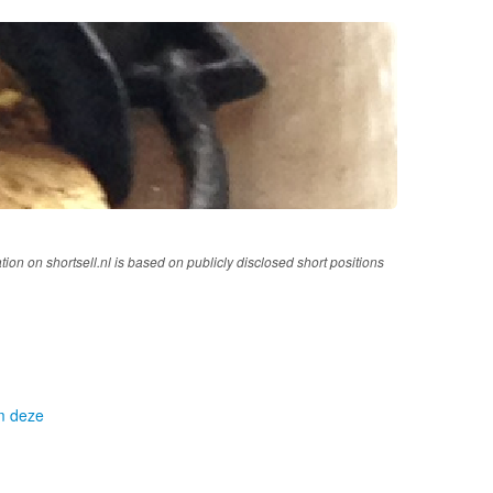
tion on shortsell.nl is based on publicly disclosed short positions
om deze