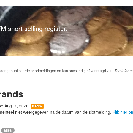
M short selling register.
baar gepubliceerde shortmeldingen en kan onvolledig of vertraagd zijn.
The informa
rands
 op Aug. 7, 2026:
0.62%
menteel niet weergegeven na de datum van de slotmelding.
Klik hier 
alles