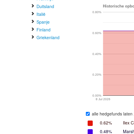
Duitsland
Historische opbo
0.80%
Italië
Spanje
Finland
0.60%
Griekenland
0.40%
0.20%
0.00%
8 Jul 2026
alle hedgefunds laten 
0.62%
Ilex C
0.48%
Marsh