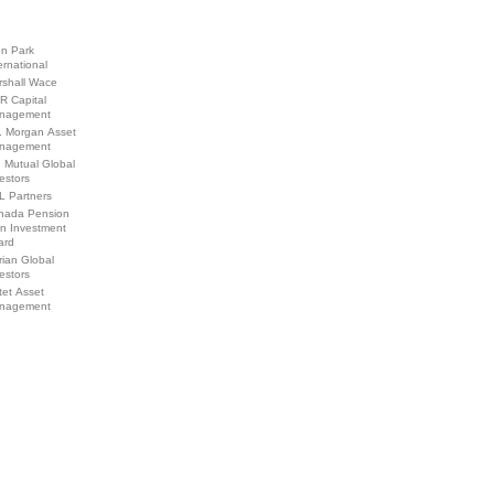
on Park
ernational
rshall Wace
R Capital
nagement
. Morgan Asset
nagement
 Mutual Global
estors
L Partners
nada Pension
an Investment
ard
ian Global
estors
tet Asset
nagement