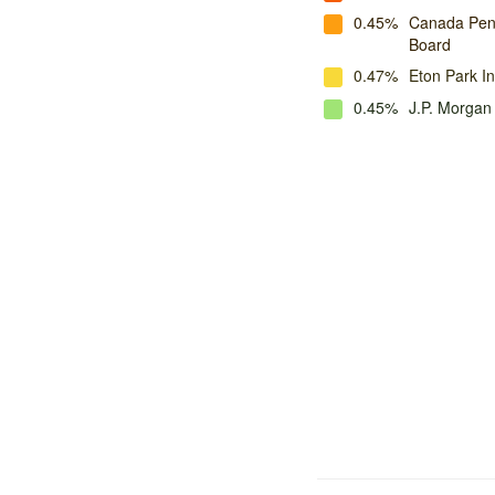
0.45%
Canada Pens
Board
0.47%
Eton Park In
0.45%
J.P. Morga