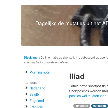
Dagelijks de mutaties uit het AF
Disclaimer:
De informatie op shortsell.nl is gebaseerd op open
and may be incomplete or delayed.
Morning note
Iliad
Landen:
Totale netto shortpositie
Nederland
Shortposities worden mo
België
posities wel te laten zien
.
Engeland
30 dagen
90 dagen
Frankrijk