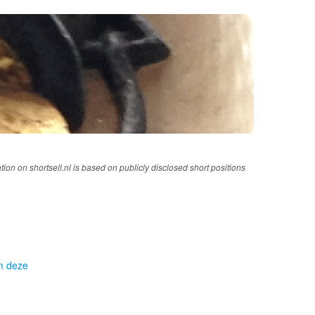
tion on shortsell.nl is based on publicly disclosed short positions
om deze