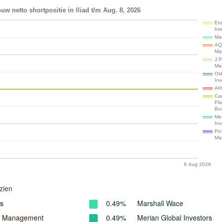
uw netto shortpositie in Iliad t/m Aug. 8, 2026
Et
Int
Ma
AQ
Ma
J.P
Ma
Old
Inv
AH
Ca
Pl
Bo
Mer
Inv
Pic
Ma
8 Aug 2026
zien
s
0.49%
Marshall Wace
l Management
0.49%
Merian Global Investors