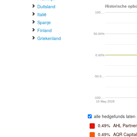
Duitsland
Historische opbo
100.…
Italië
Spanje
Finland
50.00%
Griekenland
0.00%
-50.0…
-100.…
10 May 2026
alle hedgefunds laten 
0.49%
AHL Partner
0.49%
AQR Capita