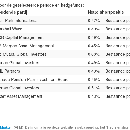
voor de geselecteerde periode en hedgefunds:
udende partij
Netto shortpositie
on Park International
0.47%
Bestaande po
rshall Wace
0.49%
Bestaande po
R Capital Management
0.49%
Bestaande po
P. Morgan Asset Management
0.45%
Bestaande po
d Mutual Global Investors
0.00%
Bestaande po
rian Global Investors
0.49%
Bestaande po
L Partners
0.49%
Bestaande po
nada Pension Plan Investment Board
0.45%
Bestaande po
rian Global Investors
0.51%
Bestaande po
ctet Asset Management
0.43%
Bestaande po
e Markten
(AFM). De informatie op deze website is gebaseerd op het "Register shor