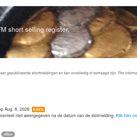
M short selling register.
baar gepubliceerde shortmeldingen en kan onvolledig of vertraagd zijn.
The informa
 op Aug. 8, 2026:
0.00%
menteel niet weergegeven na de datum van de slotmelding.
Klik hier 
alles