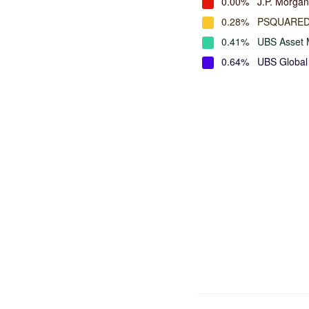
0.00%
J.P. Morga
0.28%
PSQUARED
0.41%
UBS Asset
0.64%
UBS Global