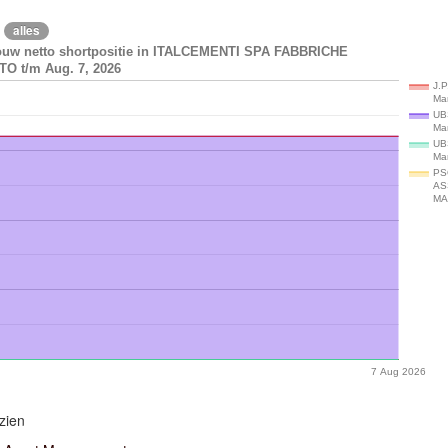
alles
ouw netto shortpositie in ITALCEMENTI SPA FABBRICHE
O t/m Aug. 7, 2026
J.P
Ma
UB
Ma
UB
Ma
PS
AS
MA
7 Aug 2026
zien