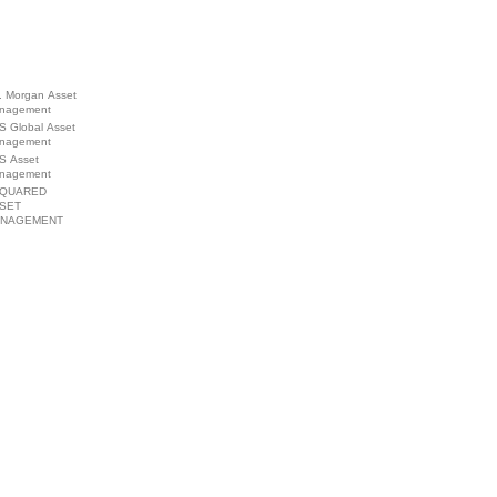
. Morgan Asset
nagement
S Global Asset
nagement
S Asset
nagement
QUARED
SET
NAGEMENT