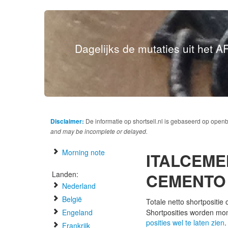
Dagelijks de mutaties uit het AF
Disclaimer:
De informatie op shortsell.nl is gebaseerd op open
and may be incomplete or delayed.
Morning note
ITALCEME
Landen:
CEMENTO
Nederland
België
Totale netto shortpositie
Engeland
Shortposities worden mo
posities wel te laten zien
.
Frankrijk