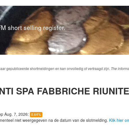
M short selling register.
baar gepubliceerde shortmeldingen en kan onvolledig of vertraagd zijn.
The informa
NTI SPA FABBRICHE RIUNIT
 op Aug. 7, 2026:
0.64%
menteel niet weergegeven na de datum van de slotmelding.
Klik hier 