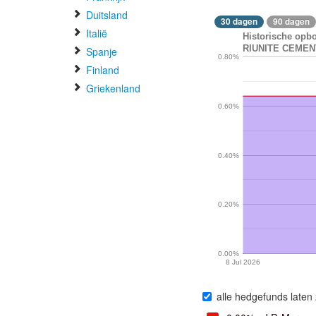
Duitsland
30 dagen
90 dagen
Italië
Historische opb
RIUNITE CEMENT
Spanje
0.80%
Finland
Griekenland
0.60%
0.40%
0.20%
0.00%
8 Jul 2026
alle hedgefunds laten 