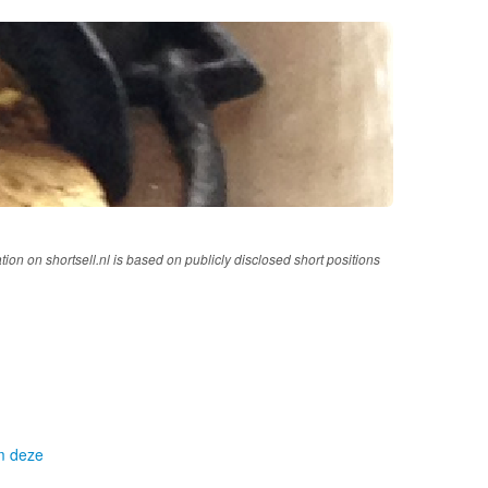
tion on shortsell.nl is based on publicly disclosed short positions
E
om deze