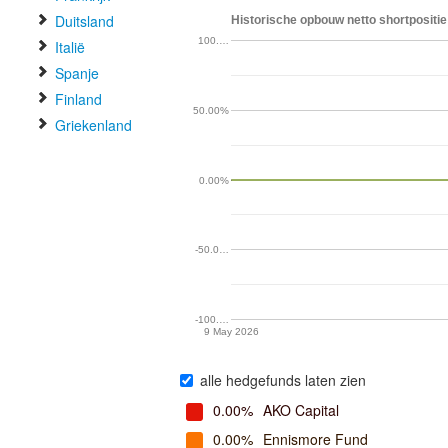
Duitsland
Historische opbouw netto shortpositie
100.…
Italië
Spanje
Finland
50.00%
Griekenland
0.00%
-50.0…
-100.…
9 May 2026
alle hedgefunds laten zien
0.00%
AKO Capital
0.00%
Ennismore Fund