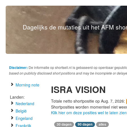
Dagelijks de mutaties uit het AFM short
Disclaimer:
De informatie op shortsell.nl is gebaseerd op openbaar gepubli
based on publicly disclosed short positions and may be incomplete or delaye
Morning note
ISRA VISION
Landen:
Totale netto shortpositie op Aug. 7, 2026:
Nederland
Shortposities worden momenteel niet wee
België
Klik hier om deze posities wel te laten zien
Engeland
30 dagen
90 dagen
alles
Frankrijk