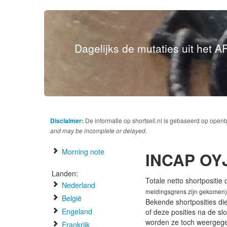
Dagelijks de mutaties uit het AF
Disclaimer:
De informatie op shortsell.nl is gebaseerd op open
and may be incomplete or delayed.
Morning note
INCAP OY
Landen:
Totale netto shortpositie
Nederland
meldingsgrens zijn gekomen)
België
Bekende shortposities di
Engeland
of deze posities na de s
worden ze toch weergeg
Frankrijk