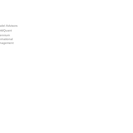
adel Advisors
rldQuant
lennium
ernational
nagement