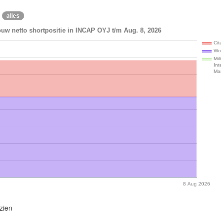
alles
uw netto shortpositie in INCAP OYJ t/m Aug. 8, 2026
Cit
Wo
Mil
Int
Ma
8 Aug 2026
zien