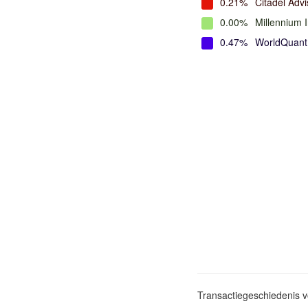
0.21%
Citadel Advi
0.00%
Millennium 
0.47%
WorldQuant
Transactiegeschiedenis 