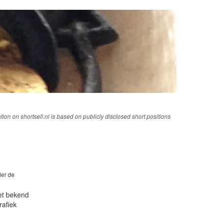
tion on shortsell.nl is based on publicly disclosed short positions
der de
iet bekend
rafiek