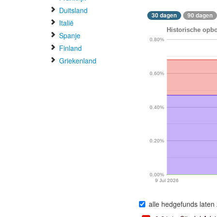
Duitsland
30 dagen
90 dagen
Italië
Historische opbo
Spanje
0.80%
Finland
Griekenland
0.60%
0.40%
0.20%
0.00%
9 Jul 2026
alle hedgefunds laten 