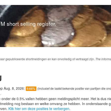
M short selling register.
baar gepubliceerde shortmeldingen en kan onvolledig of vertraagd zijn.
The informa
J
 op Aug. 8, 2026:
(inclusief de laatst bekende positie van partijen die on
0.68%
.
e onder de 0.5% vallen hebben geen meldingsplicht meer. Het is dus n
lotmelding nog bestaan en welke omvang ze hebben. In onderstaande g
even.
Klik hier om deze posities te verbergen
.