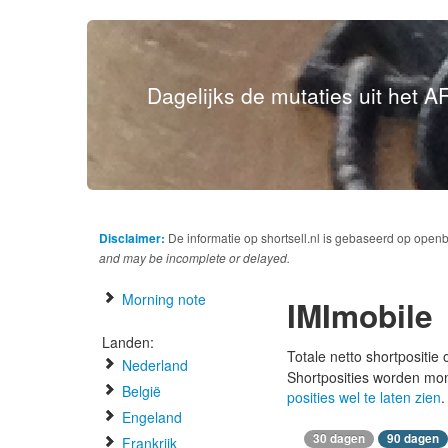
Dagelijks de mutaties uit het AF
Disclaimer:
De informatie op shortsell.nl is gebaseerd op open
and may be incomplete or delayed.
Morning note
IMImobile
Landen:
Totale netto shortpositie
Nederland
Shortposities worden mo
België
posities wel te laten zien
.
Engeland
30 dagen
90 dagen
Frankrijk