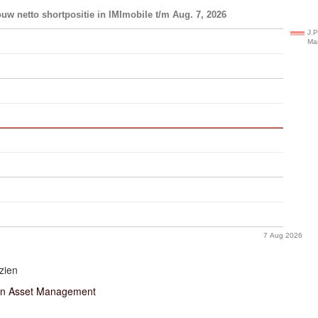
uw netto shortpositie in IMImobile t/m Aug. 7, 2026
J.P
Ma
7 Aug 2026
zien
an Asset Management