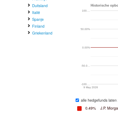
Duitsland
Historische opbo
100.…
Italië
Spanje
Finland
50.00%
Griekenland
0.00%
-50.0…
-100.…
9 May 2026
alle hedgefunds laten 
0.49%
J.P. Morg