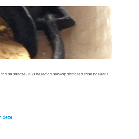
tion on shortsell.nl is based on publicly disclosed short positions
om deze