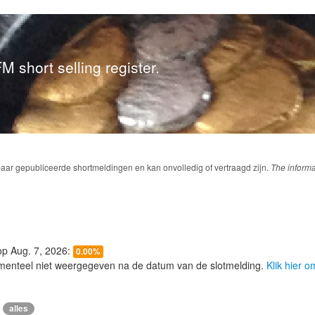
M short selling register.
baar gepubliceerde shortmeldingen en kan onvolledig of vertraagd zijn.
The informa
 op Aug. 7, 2026:
0.00%
menteel niet weergegeven na de datum van de slotmelding.
Klik hier 
alles