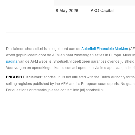
8 May 2026
AKO Capital
Disclaimer: shortsell.nl is niet gelieerd aan de
Autoriteit Financiele Markten
(AFM
wordt gepubliceerd door de AFM en haar zusterorganisaties in Europa. Meer info
pagina
van de AFM website. Shortsell.nl geeft geen garanties over de juistheid
Voor vragen en opmerkingen kunt u contact opnemen via info apestaartje shorts
shortsell.nl is not affiliated with the Dutch Authority fo
ENGLISH
Disclaimer:
selling registers published by the AFM and its European counterparts. No guara
For questions or remarks, please contact info [at] shortsell.nl