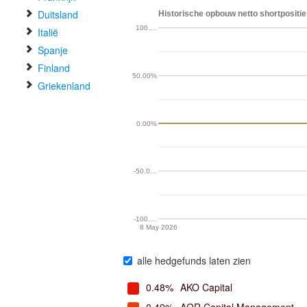
Duitsland
Historische opbouw netto shortpositie 
100.…
Italië
Spanje
Finland
50.00%
Griekenland
0.00%
-50.0…
-100.…
8 May 2026
alle hedgefunds laten zien
0.48%
AKO Capital