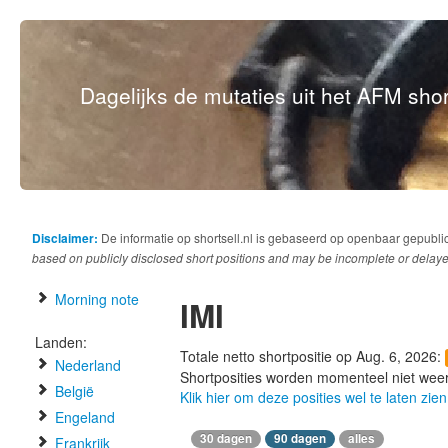
Dagelijks de mutaties uit het AFM short
Disclaimer:
De informatie op shortsell.nl is gebaseerd op openbaar gepubli
based on publicly disclosed short positions and may be incomplete or delaye
Morning note
IMI
Landen:
Totale netto shortpositie op Aug. 6, 2026:
Nederland
Shortposities worden momenteel niet wee
België
Klik hier om deze posities wel te laten zien
Engeland
30 dagen
90 dagen
alles
Frankrijk