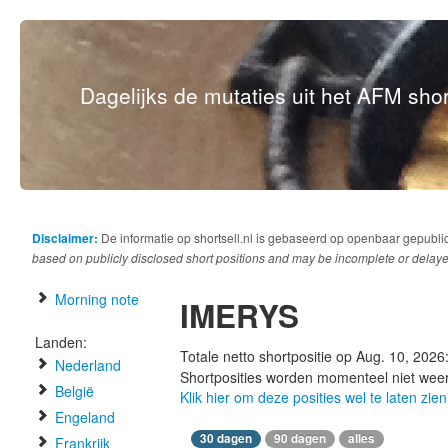
Dagelijks de mutaties uit het AFM short
Disclaimer:
De informatie op shortsell.nl is gebaseerd op openbaar gepubli
based on publicly disclosed short positions and may be incomplete or delaye
Morning note
IMERYS
Landen:
Totale netto shortpositie op Aug. 10, 2026
Nederland
Shortposities worden momenteel niet wee
België
Klik hier om deze posities wel te laten zien
Engeland
30 dagen
90 dagen
alles
Frankrijk