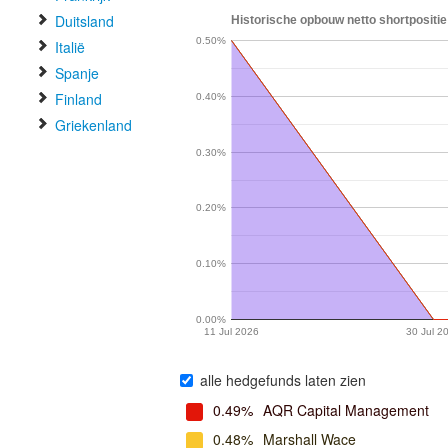
Duitsland
Historische opbouw netto shortpositie
0.50%
Italië
Spanje
Finland
0.40%
Griekenland
0.30%
0.20%
0.10%
0.00%
11 Jul 2026
30 Jul 2
alle hedgefunds laten zien
0.49%
AQR Capital Management
0.48%
Marshall Wace