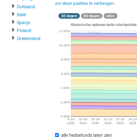
om deze posities te verbergen
.
Duitsland
Italië
30 dagen
90 dagen
alles
Spanje
Historische opbouw netto shortpositie
Finland
12.00%
Griekenland
10.00%
8.00%
6.00%
4.00%
2.00%
0.00%
9 Jul
10 Jul
16 Jul
21 Jul
23 Jul
24 Jul
2026
2026
2026
2026
2026
2026
alle hedgefunds laten zien