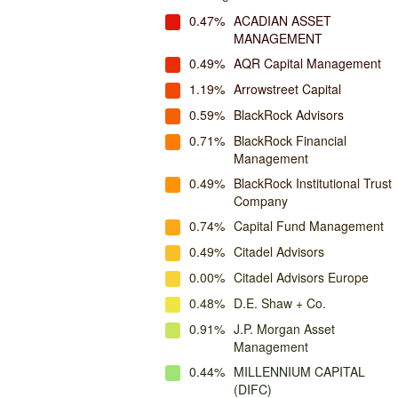
0.47%
ACADIAN ASSET
MANAGEMENT
0.49%
AQR Capital Management
1.19%
Arrowstreet Capital
0.59%
BlackRock Advisors
0.71%
BlackRock Financial
Management
0.49%
BlackRock Institutional Trust
Company
0.74%
Capital Fund Management
0.49%
Citadel Advisors
0.00%
Citadel Advisors Europe
0.48%
D.E. Shaw + Co.
0.91%
J.P. Morgan Asset
Management
0.44%
MILLENNIUM CAPITAL
(DIFC)