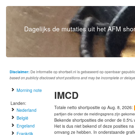
Dagelijks de mutaties uit het AFM short
Disclaimer:
De informatie op shortsell.nl is gebaseerd op openbaar gepubli
based on publicly disclosed short positions and may be incomplete or delaye
Morning note
IMCD
Landen:
Totale netto shortpositie op Aug. 8, 2026:
Nederland
partijen die onder de meldingsgrens zijn gekome
België
Bekende shortposities die onder de 0.5% 
Engeland
Het is dus niet bekend of deze posities n
omvang ze hebben. In onderstaande graf
Frankrijk