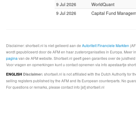
9 Jul 2026
WorldQuant
9 Jul 2026
Capital Fund Managem
Disclaimer: shortsell.nl is niet gelieerd aan de
Autoriteit Financiele Markten
(AFM
wordt gepubliceerd door de AFM en haar zusterorganisaties in Europa. Meer info
pagina
van de AFM website. Shortsell.nl geeft geen garanties over de juistheid
Voor vragen en opmerkingen kunt u contact opnemen via info apestaartje shorts
shortsell.nl is not affiliated with the Dutch Authority fo
ENGLISH
Disclaimer:
selling registers published by the AFM and its European counterparts. No guara
For questions or remarks, please contact info [at] shortsell.nl