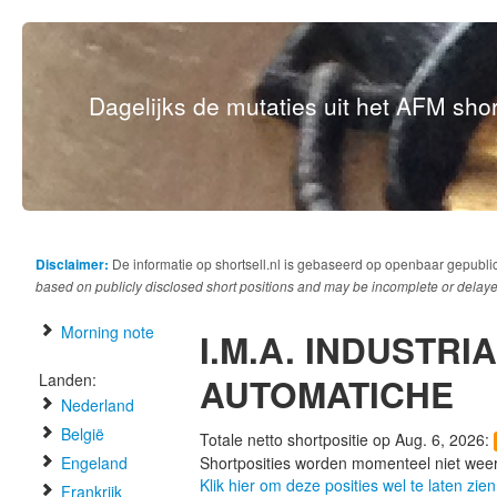
Dagelijks de mutaties uit het AFM short
Disclaimer:
De informatie op shortsell.nl is gebaseerd op openbaar gepubli
based on publicly disclosed short positions and may be incomplete or delaye
Morning note
I.M.A. INDUSTR
Landen:
AUTOMATICHE
Nederland
België
Totale netto shortpositie op Aug. 6, 2026:
Engeland
Shortposities worden momenteel niet wee
Klik hier om deze posities wel te laten zien
Frankrijk