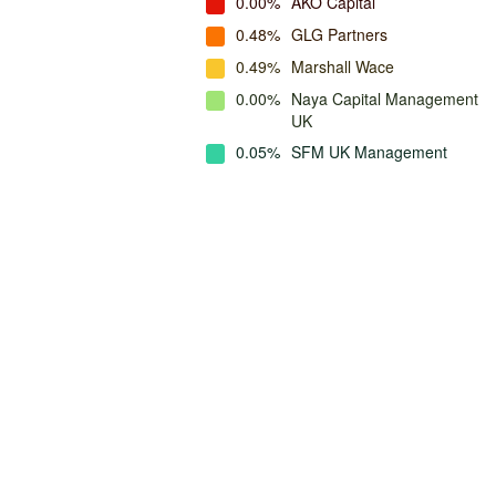
0.00%
AKO Capital
0.48%
GLG Partners
0.49%
Marshall Wace
0.00%
Naya Capital Management
UK
0.05%
SFM UK Management