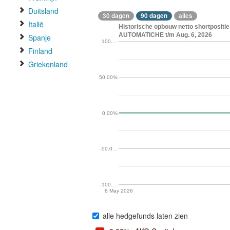
Duitsland
30 dagen
90 dagen
alles
Italië
Historische opbouw netto shortposit
AUTOMATICHE t/m Aug. 6, 2026
Spanje
100.…
Finland
Griekenland
50.00%
0.00%
-50.0…
-100.…
8 May 2026
alle hedgefunds laten zien