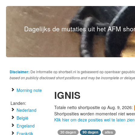
Dagelijks de mutaties uit het AFM short
Disclaimer:
De informatie op shortsell.nl is gebaseerd op openbaar gepubli
based on publicly disclosed short positions and may be incomplete or delaye
Morning note
IGNIS
Landen:
Totale netto shortpositie op Aug. 9, 2026:
Nederland
Shortposities worden momenteel niet wee
België
Klik hier om deze posities wel te laten zien
Engeland
30 dagen
90 dagen
alles
Frankrijk