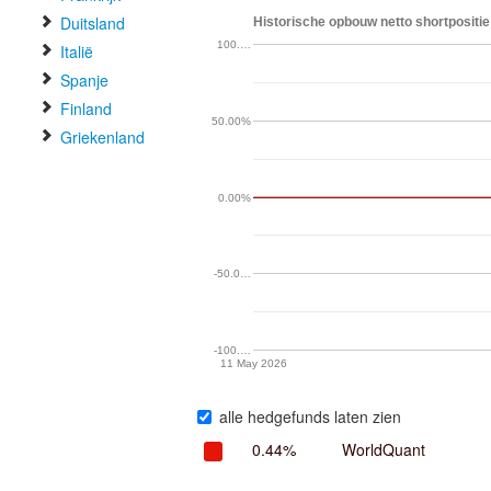
Duitsland
Historische opbouw netto shortpositie 
100.…
Italië
Spanje
Finland
50.00%
Griekenland
0.00%
-50.0…
-100.…
11 May 2026
alle hedgefunds laten zien
0.44%
WorldQuant