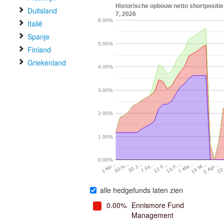
Historische opbouw netto shortpositie
Duitsland
7, 2026
6.00%
Italië
Spanje
5.00%
Finland
Griekenland
4.00%
3.00%
2.00%
1.00%
0.00%
3 Apr…
7 Fe…
7 Ma…
30 N…
22
12 F…
14 M…
30 J…
15 F…
1 No…
alle hedgefunds laten zien
0.00%
Ennismore Fund
Management