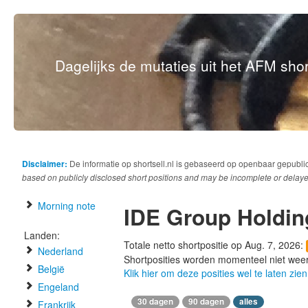
Dagelijks de mutaties uit het AFM short
Disclaimer:
De informatie op shortsell.nl is gebaseerd op openbaar gepubli
based on publicly disclosed short positions and may be incomplete or delaye
Morning note
IDE Group Holdin
Landen:
Totale netto shortpositie op Aug. 7, 2026:
Nederland
Shortposities worden momenteel niet wee
België
Klik hier om deze posities wel te laten zien
Engeland
30 dagen
90 dagen
alles
Frankrijk