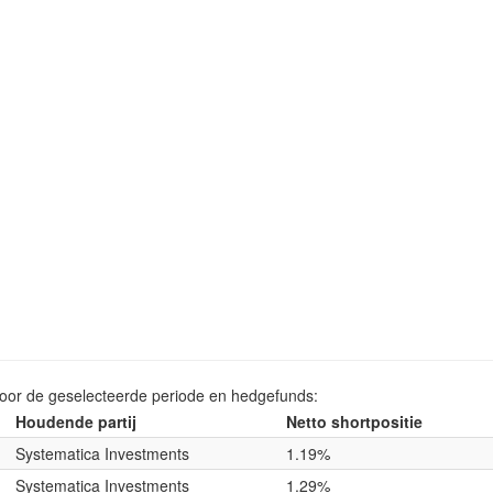
voor de geselecteerde periode en hedgefunds:
Houdende partij
Netto shortpositie
Systematica Investments
1.19%
Systematica Investments
1.29%