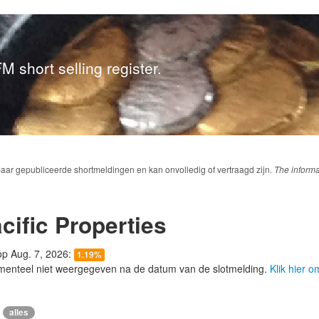
M short selling register.
baar gepubliceerde shortmeldingen en kan onvolledig of vertraagd zijn.
The informa
ific Properties
 op Aug. 7, 2026:
1.19%
menteel niet weergegeven na de datum van de slotmelding.
Klik hier 
alles