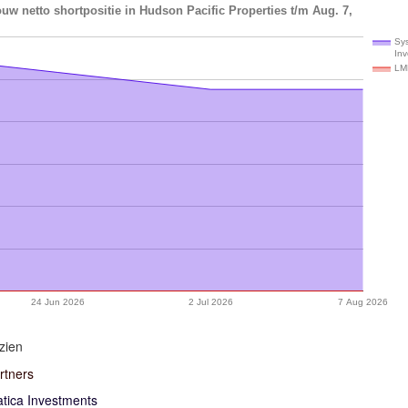
uw netto shortpositie in Hudson Pacific Properties t/m Aug. 7,
Sy
In
LM
24 Jun 2026
2 Jul 2026
7 Aug 2026
zien
rtners
tica Investments