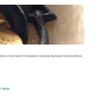
tion on shortsell.nl is based on publicly disclosed short positions
om deze