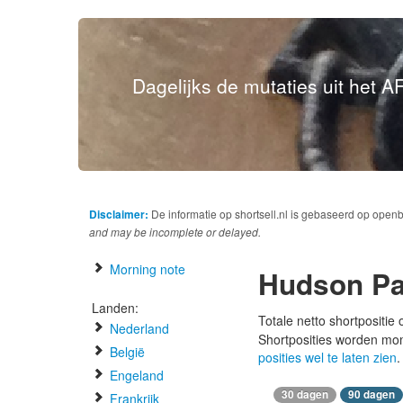
Dagelijks de mutaties uit het AF
Disclaimer:
De informatie op shortsell.nl is gebaseerd op open
and may be incomplete or delayed.
Morning note
Hudson Pac
Landen:
Totale netto shortpositie
Nederland
Shortposities worden mo
België
posities wel te laten zien
.
Engeland
30 dagen
90 dagen
Frankrijk