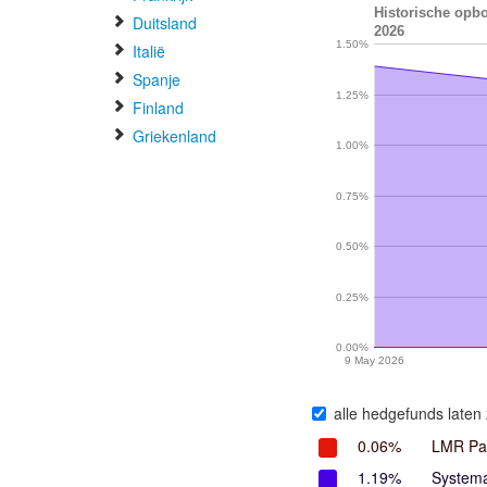
Historische opbo
Duitsland
2026
1.50%
Italië
Spanje
1.25%
Finland
Griekenland
1.00%
0.75%
0.50%
0.25%
0.00%
9 May 2026
alle hedgefunds laten 
0.06%
LMR Pa
1.19%
Systema