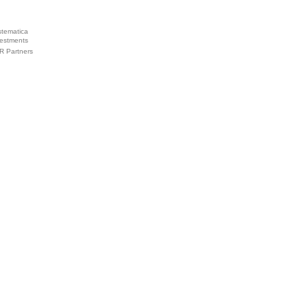
stematica
vestments
R Partners