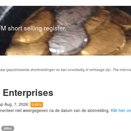
M short selling register.
baar gepubliceerde shortmeldingen en kan onvolledig of vertraagd zijn.
The informa
 Enterprises
 op Aug. 7, 2026:
0.00%
menteel niet weergegeven na de datum van de slotmelding.
Klik hier 
alles