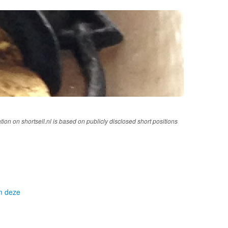
tion on shortsell.nl is based on publicly disclosed short positions
om deze