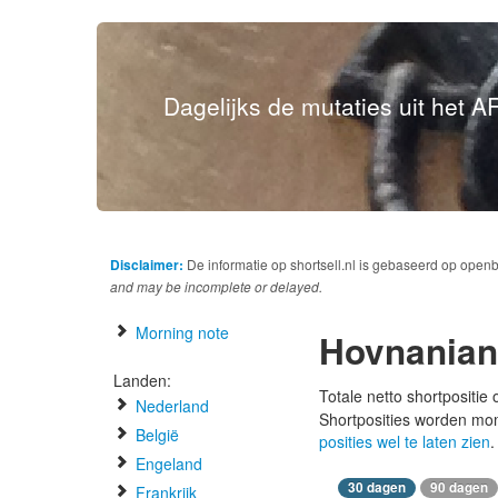
Dagelijks de mutaties uit het AF
Disclaimer:
De informatie op shortsell.nl is gebaseerd op open
and may be incomplete or delayed.
Morning note
Hovnanian
Landen:
Totale netto shortpositie
Nederland
Shortposities worden mo
België
posities wel te laten zien
.
Engeland
30 dagen
90 dagen
Frankrijk