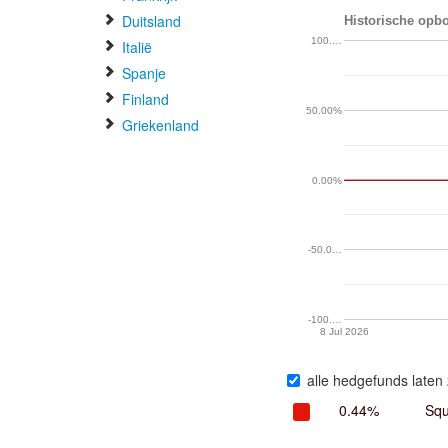
Duitsland
Historische opbo
100.…
Italië
Spanje
Finland
50.00%
Griekenland
0.00%
-50.0…
-100.…
8 Jul 2026
alle hedgefunds laten 
0.44%
Squ