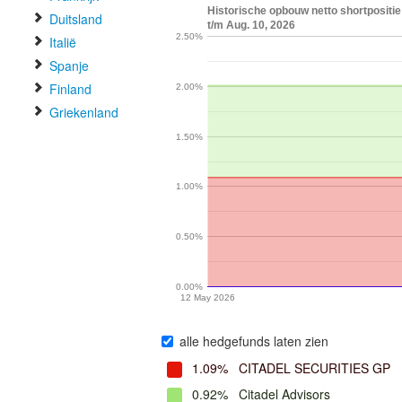
Historische opbouw netto shortpositie
Duitsland
t/m Aug. 10, 2026
2.50%
Italië
Spanje
Finland
2.00%
Griekenland
1.50%
1.00%
0.50%
0.00%
12 May 2026
alle hedgefunds laten zien
1.09%
CITADEL SECURITIES GP
0.92%
Citadel Advisors