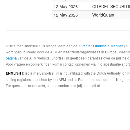
12 May 2026
CITADEL SECURITI
12 May 2026
WorldQuant
Disclaimer: shortsell.nl is niet gelieerd aan de
Autoriteit Financiele Markten
(AFM
wordt gepubliceerd door de AFM en haar zusterorganisaties in Europa. Meer info
pagina
van de AFM website. Shortsell.nl geeft geen garanties over de juistheid
Voor vragen en opmerkingen kunt u contact opnemen via info apestaartje shorts
shortsell.nl is not affiliated with the Dutch Authority fo
ENGLISH
Disclaimer:
selling registers published by the AFM and its European counterparts. No guara
For questions or remarks, please contact info [at] shortsell.nl