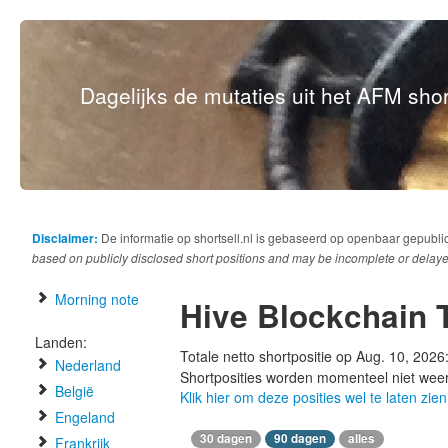
Dagelijks de mutaties uit het AFM short
Disclaimer:
De informatie op shortsell.nl is gebaseerd op openbaar gepubli
based on publicly disclosed short positions and may be incomplete or delaye
Morning note
Hive Blockchain 
Landen:
Totale netto shortpositie op Aug. 10, 2026
Nederland
Shortposities worden momenteel niet wee
België
Klik hier om deze posities wel te laten zien
Engeland
30 dagen
90 dagen
alles
Frankrijk