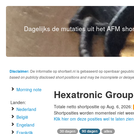
Dagelijks de mutaties uit het AFM short
Disclaimer:
De informatie op shortsell.nl is gebaseerd op openbaar gepubli
based on publicly disclosed short positions and may be incomplete or delaye
Morning note
Hexatronic Group
Landen:
Totale netto shortpositie op Aug. 6, 2026:
Nederland
Shortposities worden momenteel niet wee
België
Klik hier om deze posities wel te laten zien
Engeland
30 dagen
90 dagen
alles
Frankrijk