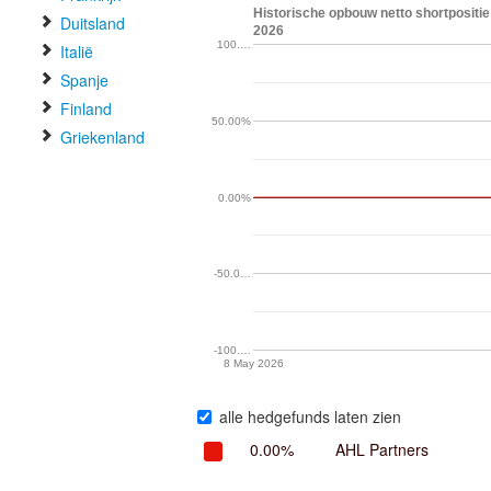
Historische opbouw netto shortpositie
Duitsland
2026
100.…
Italië
Spanje
Finland
50.00%
Griekenland
0.00%
-50.0…
-100.…
8 May 2026
alle hedgefunds laten zien
0.00%
AHL Partners