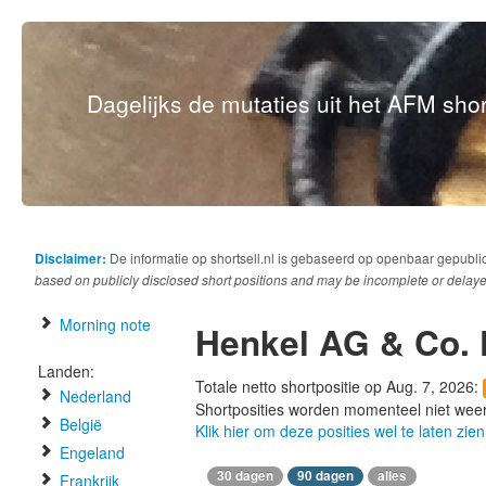
Dagelijks de mutaties uit het AFM short
Disclaimer:
De informatie op shortsell.nl is gebaseerd op openbaar gepubli
based on publicly disclosed short positions and may be incomplete or delaye
Morning note
Henkel AG & Co.
Landen:
Totale netto shortpositie op Aug. 7, 2026:
Nederland
Shortposities worden momenteel niet wee
België
Klik hier om deze posities wel te laten zien
Engeland
30 dagen
90 dagen
alles
Frankrijk