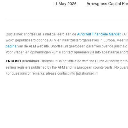
11 May 2026
Arrowgrass Capital Pa
Disclaimer: shortsell.nl is niet gelieerd aan de
Autoriteit Financiele Markten
(AFM
wordt gepubliceerd door de AFM en haar zusterorganisaties in Europa. Meer info
pagina
van de AFM website. Shortsell.nl geeft geen garanties over de juistheid
Voor vragen en opmerkingen kunt u contact opnemen via info apestaartje shorts
shortsell.nl is not affiliated with the Dutch Authority fo
ENGLISH
Disclaimer:
selling registers published by the AFM and its European counterparts. No guara
For questions or remarks, please contact info [at] shortsell.nl