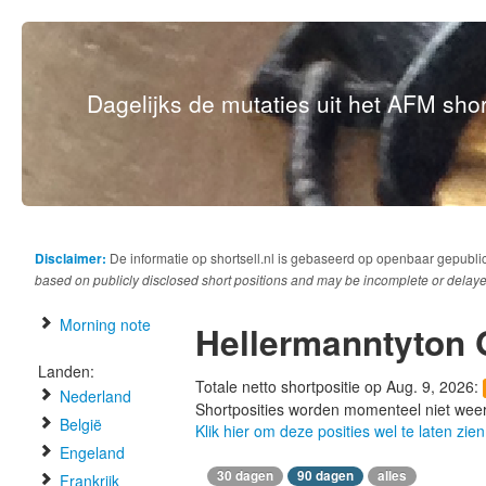
Dagelijks de mutaties uit het AFM short
Disclaimer:
De informatie op shortsell.nl is gebaseerd op openbaar gepubli
based on publicly disclosed short positions and may be incomplete or delaye
Morning note
Hellermanntyton
Landen:
Totale netto shortpositie op Aug. 9, 2026:
Nederland
Shortposities worden momenteel niet wee
België
Klik hier om deze posities wel te laten zien
Engeland
30 dagen
90 dagen
alles
Frankrijk