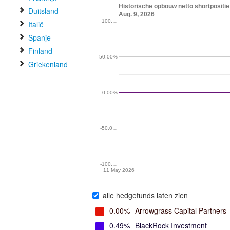
Historische opbouw netto shortpositie
Duitsland
Aug. 9, 2026
100.…
Italië
Spanje
Finland
50.00%
Griekenland
0.00%
-50.0…
-100.…
11 May 2026
alle hedgefunds laten zien
0.00%
Arrowgrass Capital Partners
0.49%
BlackRock Investment