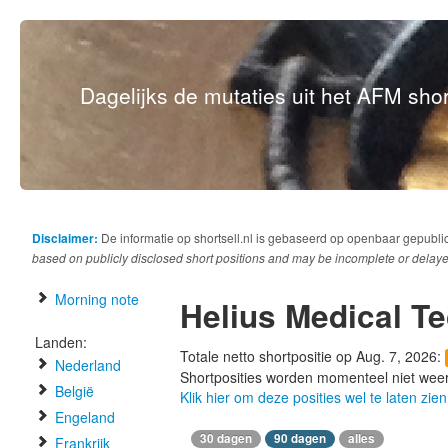
Dagelijks de mutaties uit het AFM short
Disclaimer:
De informatie op shortsell.nl is gebaseerd op openbaar gepubli
based on publicly disclosed short positions and may be incomplete or delaye
Morning note
Helius Medical T
Landen:
Totale netto shortpositie op Aug. 7, 2026:
Nederland
Shortposities worden momenteel niet wee
België
Klik hier om deze posities wel te laten zien
Engeland
30 dagen
90 dagen
alles
Frankrijk