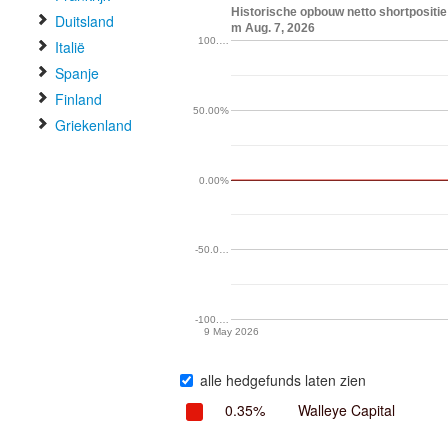
Historische opbouw netto shortpositie 
Duitsland
m Aug. 7, 2026
100.…
Italië
Spanje
Finland
50.00%
Griekenland
0.00%
-50.0…
-100.…
9 May 2026
alle hedgefunds laten zien
0.35%
Walleye Capital