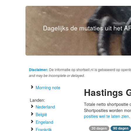
Dagelijks de mutaties uit het AF
Disclaimer:
De informatie op shortsell.nl is gebaseerd op open
and may be incomplete or delayed.
Morning note
Hastings 
Landen:
Totale netto shortpositie
Nederland
Shortposities worden mo
België
posities wel te laten zien
.
Engeland
30 dagen
90 dagen
Frankrijk