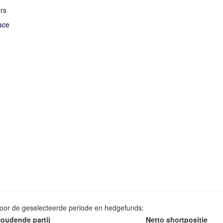
rs
ace
voor de geselecteerde periode en hedgefunds:
oudende partij
Netto shortpositie