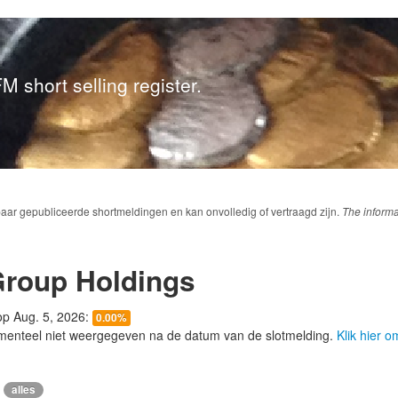
M short selling register.
baar gepubliceerde shortmeldingen en kan onvolledig of vertraagd zijn.
The informa
Group Holdings
 op Aug. 5, 2026:
0.00%
menteel niet weergegeven na de datum van de slotmelding.
Klik hier 
alles