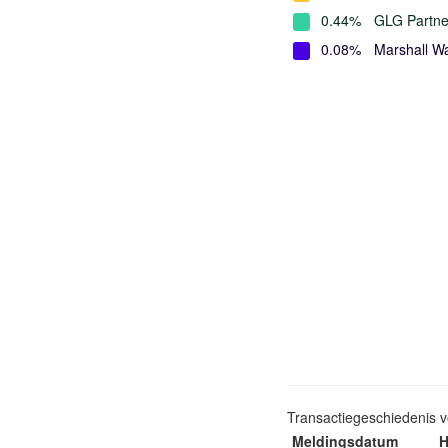
0.44%
GLG Partne
0.08%
Marshall W
Transactiegeschiedenis 
Meldingsdatum
H