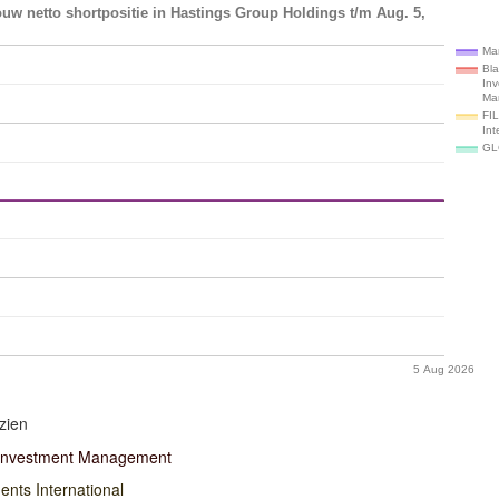
uw netto shortpositie in Hastings Group Holdings t/m Aug. 5,
Ma
Bl
In
Ma
FIL
Int
GL
5 Aug 2026
zien
Investment Management
ents International