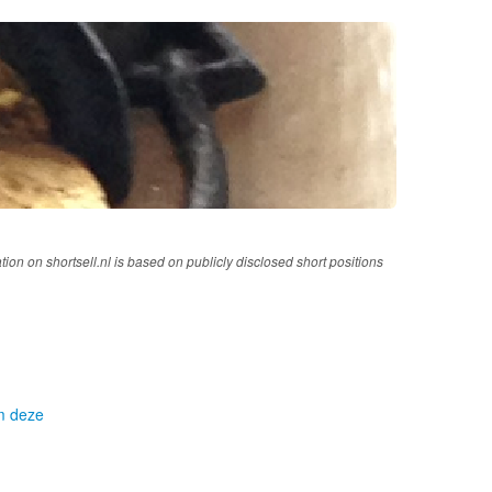
tion on shortsell.nl is based on publicly disclosed short positions
om deze