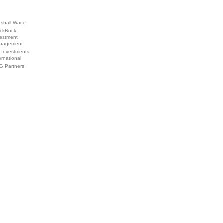
rshall Wace
ackRock
vestment
nagement
 Investments
ernational
G Partners