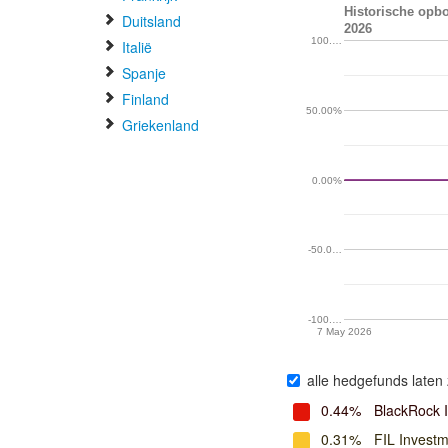
Historische opbo
Duitsland
2026
100.…
Italië
Spanje
Finland
50.00%
Griekenland
0.00%
-50.0…
-100.…
7 May 2026
alle hedgefunds laten 
0.44%
BlackRock 
0.31%
FIL Investm