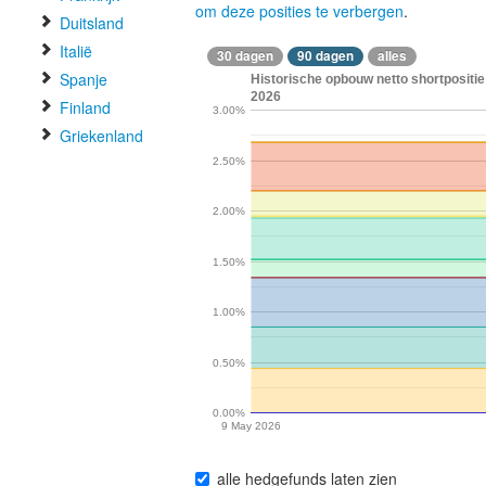
om deze posities te verbergen
.
Duitsland
Italië
30 dagen
90 dagen
alles
Spanje
Historische opbouw netto shortpositie
2026
Finland
3.00%
Griekenland
2.50%
2.00%
1.50%
1.00%
0.50%
0.00%
9 May 2026
alle hedgefunds laten zien