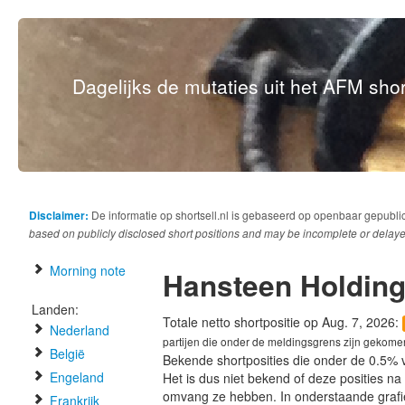
Dagelijks de mutaties uit het AFM short
Disclaimer:
De informatie op shortsell.nl is gebaseerd op openbaar gepubli
based on publicly disclosed short positions and may be incomplete or delaye
Morning note
Hansteen Holdin
Landen:
Totale netto shortpositie op Aug. 7, 2026:
Nederland
partijen die onder de meldingsgrens zijn gekome
België
Bekende shortposities die onder de 0.5% 
Engeland
Het is dus niet bekend of deze posities n
omvang ze hebben. In onderstaande graf
Frankrijk