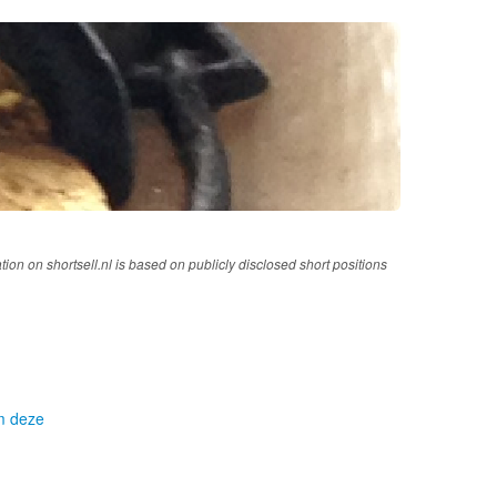
tion on shortsell.nl is based on publicly disclosed short positions
om deze