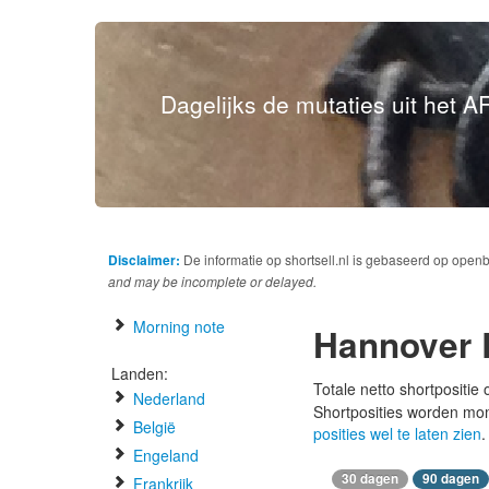
Dagelijks de mutaties uit het AF
Disclaimer:
De informatie op shortsell.nl is gebaseerd op open
and may be incomplete or delayed.
Morning note
Hannover 
Landen:
Totale netto shortpositie
Nederland
Shortposities worden mo
België
posities wel te laten zien
.
Engeland
30 dagen
90 dagen
Frankrijk