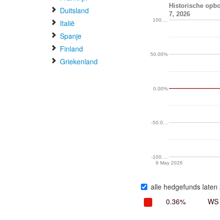
Historische opb
Duitsland
7, 2026
100.…
Italië
Spanje
Finland
50.00%
Griekenland
0.00%
-50.0…
-100.…
9 May 2026
alle hedgefunds laten 
0.36%
WS